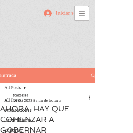
Iniciar sesión
Entrada
All Posts
fcabieses
All Posts
16 oct 2023
5 min de lectura
AHORA, HAY QUE
Publicaciones
COMENZAR A
Carta abierta
GOBERNAR
Editorial