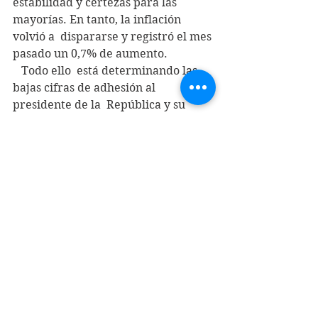
estabilidad y certezas para las 
mayorías. En tanto, la inflación 
volvió a  dispararse y registró el mes 
pasado un 0,7% de aumento.
   Todo ello  está determinando las 
bajas cifras de adhesión al 
presidente de la  República y su 
administración multifacética en las 
encuestas de opinión  pública, las 
que se mantienen sostenidamente 
pese a los discursos que  quedan en 
el papel. Es probable que también 
haya ocasionado la escasa  
concurrencia - no más de 3 mil 
personas - al acto de respaldo al jefe 
de  Estado que se efectuó frente a La 
Moneda el último día de septiembre.
    Si el presidente Boric quiere 
realmente  tomar el timón 