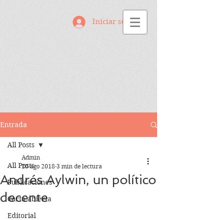
Iniciar sesión
Entrada
All Posts
Admin
All Posts
20 ago 2018
3 min de lectura
Andrés Aylwin, un político
Publicaciones
decente
Carta abierta
Editorial