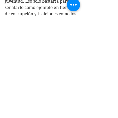
juventud. Eso solo bastaría para 
señalarlo como ejemplo en tiempos 
de corrupción y traiciones como los 
de hoy. Fue un hombre cabal y un 
servidor del pueblo. Cumplió su 
deber sin alardes, sin buscar 
reconocimientos. Sin embargo los 
mereció sobradamente y hoy se los 
tributamos al pie de su silencio 
definitivo.
MANUEL CABIESES DONOSO
20 de agosto
(1) Punto Final 367, 28 de abril, 1996.
Publicaciones