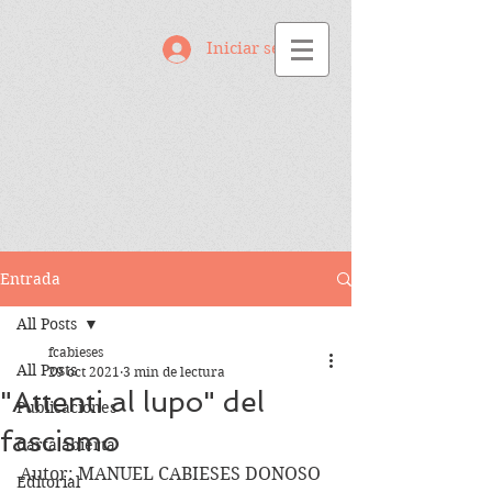
Iniciar sesión
Entrada
All Posts
fcabieses
All Posts
29 oct 2021
3 min de lectura
"Attenti al lupo" del
Publicaciones
fascismo
Carta abierta
Autor: MANUEL CABIESES DONOSO
Editorial