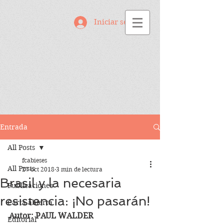
Iniciar sesión
Entrada
All Posts
fcabieses
All Posts
27 oct 2018
3 min de lectura
Brasil y la necesaria
Publicaciones
resistencia: ¡No pasarán!
Carta abierta
Autor: PAUL WALDER
Editorial