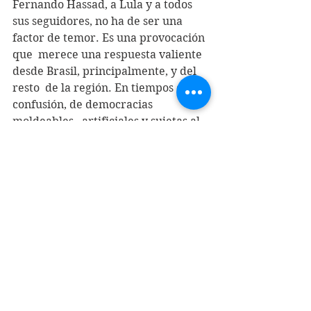
Fernando Hassad, a Lula y a todos  
sus seguidores, no ha de ser una 
factor de temor. Es una provocación 
que  merece una respuesta valiente 
desde Brasil, principalmente, y del 
resto  de la región. En tiempos de 
confusión, de democracias 
moldeables,  artificiales y sujetas al 
mercado, el efecto de este candidato 
y su odio  puede prender fuego en el 
resto de Sudamérica.
Durante los últimos días la 
candidatura de Haddad ha dado un 
pequeño  salto, aun cuando 
insuficiente. El amenazante y 
virulento discurso del  
autodenominado Messias y la 
comprobación de una campaña de 
mentiras  obscenas en redes sociales 