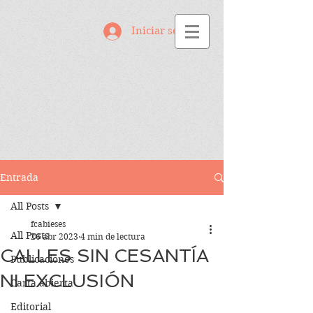
Iniciar sesión
Entrada
All Posts
fcabieses
All Posts
26 abr 2023
4 min de lectura
CALLES SIN CESANTÍA
Publicaciones
NI EXCLUSIÓN
Carta abierta
Editorial