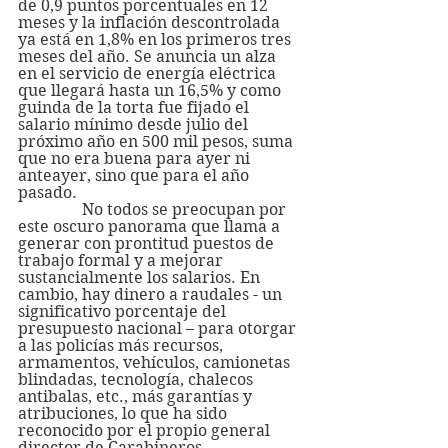
de 0,9 puntos porcentuales en 12 
meses y la inflación descontrolada 
ya está en 1,8% en los primeros tres 
meses del año. Se anuncia un alza 
en el servicio de energía eléctrica 
que llegará hasta un 16,5% y como 
guinda de la torta fue fijado el 
salario mínimo desde julio del 
próximo año en 500 mil pesos, suma 
que no era buena para ayer ni 
anteayer, sino que para el año 
pasado.
                No todos se preocupan por 
este oscuro panorama que llama a 
generar con prontitud puestos de 
trabajo formal y a mejorar 
sustancialmente los salarios. En 
cambio, hay dinero a raudales - un 
significativo porcentaje del 
presupuesto nacional – para otorgar 
a las policías más recursos, 
armamentos, vehículos, camionetas 
blindadas, tecnología, chalecos 
antibalas, etc., más garantías y 
atribuciones, lo que ha sido 
reconocido por el propio general 
director de Carabineros.