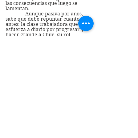
las consecuencias que luego se 
lamentan.
                Aunque pasiva por años, 
sabe que debe repuntar cuanto 
antes: la clase trabajadora que se 
esfuerza a diario por progresar y 
hacer grande a Chile, su rol 
relevante, sus derechos, 
necesidades, demandas y 
aspiraciones, serán sin duda tema 
central este primero de mayo en la 
conmemoración del Día 
Internacional de los Trabajadores.
Hugo Alcayaga Brisso
Valparaíso