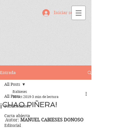
Iniciar sesión
Entrada
All Posts
fcabieses
All Posts
30 oct 2019
3 min de lectura
¡CHAO PIÑERA!
Publicaciones
Carta abierta
Autor: 
MANUEL CABIESES DONOSO
Editorial