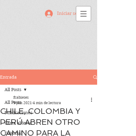
Iniciar sesión
Entrada
All Posts
fcabieses
All Posts
9 jun 2021
4 min de lectura
CHILE, COLOMBIA Y
Publicaciones
PERÚ ABREN OTRO
Carta abierta
CAMINO PARA LA
Editorial