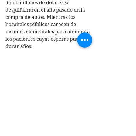
5 mil millones de dólares se 
despilfarraron el año pasado en la 
compra de autos. Mientras los 
hospitales públicos carecen de 
insumos elementales para atender a 
los pacientes cuyas esperas pueden 
durar años.
Estas son las magnitudes del saqueo 
que sufre Chile. Es tiempo de 
enterrar el viejo orden para 
construir, unidos, una sociedad de 
iguales.
MANUEL CABIESES DONOSO
Noviembre 2019
“Las ganancias de la minería 
privada en Chile”, puntofinalblog.cl, 