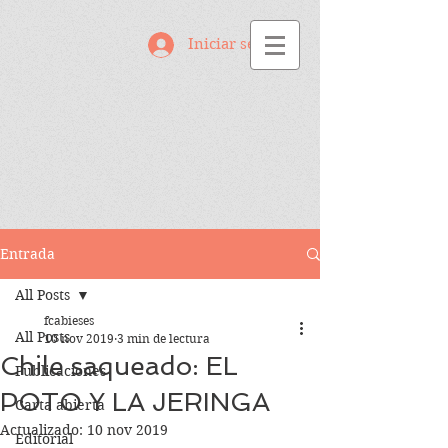
Iniciar sesión
Entrada
All Posts
fcabieses
All Posts
10 nov 2019
3 min de lectura
Chile saqueado: EL
Publicaciones
POTO Y LA JERINGA
Carta abierta
Actualizado:
10 nov 2019
Editorial