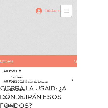
Iniciar sesión
Entrada
All Posts
fcabieses
All Posts
9 feb 2025
5 min de lectura
CIERRA LA USAID: ¿A
Publicaciones
DÓNDE IRÁN ESOS
Carta abierta
FONDOS?
Editorial