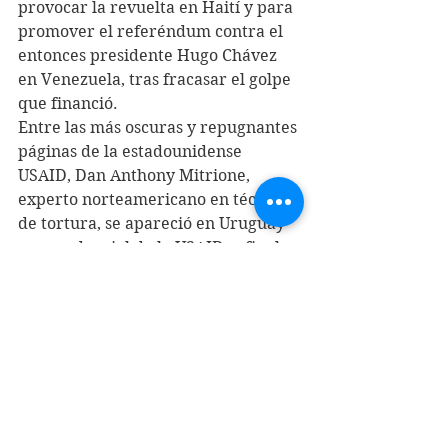
provocar la revuelta en Haití y para 
promover el referéndum contra el 
entonces presidente Hugo Chávez 
en Venezuela, tras fracasar el golpe 
que financió.
Entre las más oscuras y repugnantes 
páginas de la estadounidense 
USAID, Dan Anthony Mitrione, 
experto norteamericano en técnicas 
de tortura, se apareció en Uruguay 
con credencial de la USAID, a finales 
de 1970, para adiestrar a policías y 
militares, en un programa secreto 
de destrucción de las fuerzas de 
izquierda en toda América Latina
Pese a lo que se ha difundido, 
América Latina no representa el 
punto de mayor destino de 