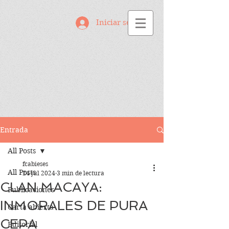
Iniciar sesión
Entrada
All Posts
fcabieses
All Posts
24 jul 2024
3 min de lectura
CLAN MACAYA:
Publicaciones
INMORALES DE PURA
Carta abierta
CEPA
Editorial