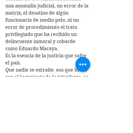
una anomalía judicial, un error de la 
matrix, el desatino de algún 
funcionario de medio pelo, ni un 
error de procedimiento el trato 
privilegiado que ha recibido un 
delincuente inmoral y cobarde 
como Eduardo Macaya. 
Es la esencia de la justicia que sufre 
el país.
Que nadie se extrañe: eso que brilla 
con el lucimiento de lo triunfante, es 
la cultura vencedora que se 
inauguró un martes con aviones en 
el cielo y tanques en la plaza.