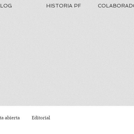
LOG
HISTORIA PF
COLABORAD
ta abierta
Editorial