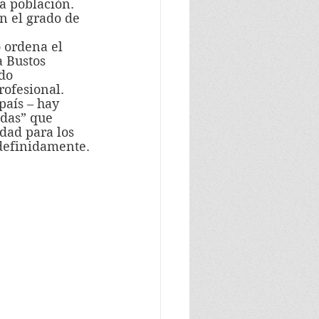
 población.  
n el grado de 
 Bustos 
do 
rofesional.
idas” que 
dad para los 
ndefinidamente.