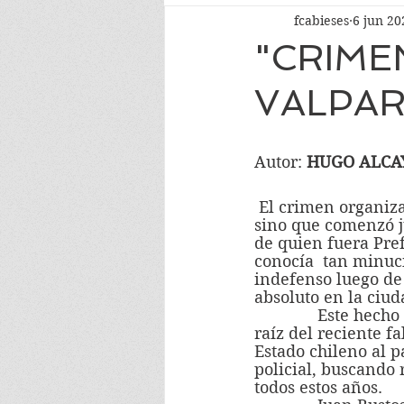
fcabieses
6 jun 20
"CRIME
VALPAR
Autor: 
HUGO ALCA
 El crimen organizado de que tanto habla hoy la clase política no es nuevo en Chile, 
sino que comenzó ju
de quien fuera Pref
conocía  tan minuc
indefenso luego de 
absoluto en la ciud
              Este hecho que aconteció hace casi medio siglo ha vuelto a la actualidad a 
raíz del reciente f
Estado chileno al p
policial, buscando 
todos estos años.