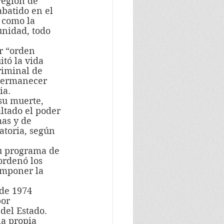
batido en el 
 como la 
unidad, todo 
tó la vida 
riminal de 
permanecer 
ia.
ltado el poder 
as y de 
atoria, según 
ordenó los 
 imponer la 
or 
del Estado.  
a propia 