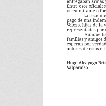
entregaban armas y
Entre esos oficiale
vicealmirante o for
              La reciente resolución de la Corte de Apelaciones de Valparaíso ordena el 
pago de una indemn
Velozo, hijas de la
representadas por e
               Aunque han pasado muchos años, en Valparaíso – y en todo el país – hay 
familias y amigos d
esperan por verdad 
autores de estos c
Hugo Alcayaga Bri
Valparaíso