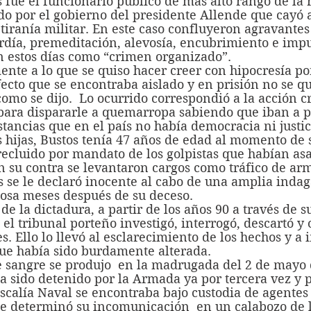
o por el gobierno del presidente Allende que cayó a
tiranía militar. En este caso confluyeron agravantes
ardía, premeditación, alevosía, encubrimiento e imp
en estos días como “crimen organizado”.
fecto que se encontraba aislado y en prisión no se qui
omo se dijo.  Lo ocurrido correspondió a la acción c
 para dispararle a quemarropa sabiendo que iban a 
ancias que en el país no había democracia ni justic
ecluido por mandato de los golpistas que habían asa
n su contra se levantaron cargos como tráfico de arm
s se le declaró inocente al cabo de una amplia indag
posa meses después de su deceso.
l tribunal porteño investigó, interrogó, descartó y 
es. Ello lo llevó al esclarecimiento de los hechos y a
ue había sido burdamente alterada.
a sido detenido por la Armada ya por tercera vez y p
iscalía Naval se encontraba bajo custodia de agentes 
se determinó su incomunicación  en un calabozo de l