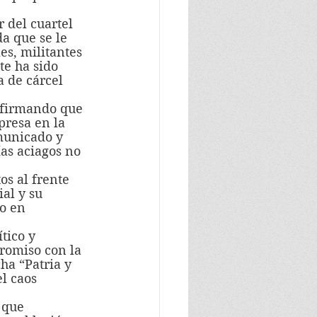
a que se le 
es, militantes 
te ha sido 
 de cárcel 
.
presa en la 
municado y 
as aciagos no 
al y su 
o en 
romiso con la 
ha “Patria y 
l caos 