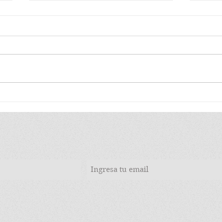
LA MUERTE DE UN
HA 
REBELDE Y EL SILENCIO
REB
DE LOS PODEROSOS
CAB