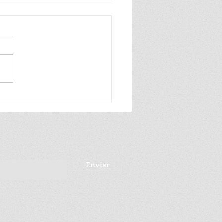
PARTIDO UN
ELDE: MANUEL
IESES HA MUERTO
Enviar