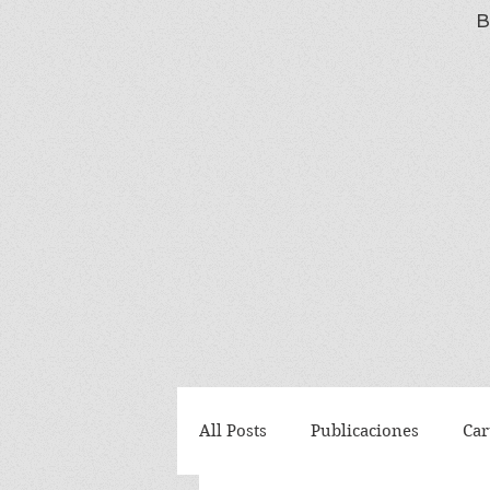
B
All Posts
Publicaciones
Car