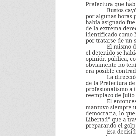
Prefectura que hab
              Bustos cayó en una trampa: el Fiscal Naval lo autorizó para salir del cuartel 
por algunas horas p
había asignado fue 
de la extrema derec
identificado como 
por tratarse de un
              El mismo día del homicidio la Armada emitió un comunicado afirmando que 
el detenido se habí
opinión pública, c
obviamente no tenía
era posible contrad
              La dirección general de investigaciones había designado a Bustos al frente 
de la Prefectura de
profesionalismo a 
reemplazo de Julio
              El entonces nuevo Prefecto nunca militó en ningún partido político y 
mantuvo siempre un
democracia, lo que 
Libertad” que a tra
preparando el golp
              Esa decisión le hizo encarar más de una vez a oficiales navales que 