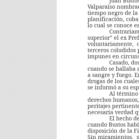
              Juan Bustos fue el funcionario público de más alto rango de la región de 
Valparaíso nombrad
tiempo negro de la 
planificación, cob
lo cual se conoce 
              Contrariamente a lo que se quiso hacer creer con hipocresía por “orden 
superior” el ex Pre
voluntariamente,  c
terceros coludidos
impunes en circunst
              Casado, dos hijas, Bustos tenía 47 años de edad al momento de su muerte, 
cuando se hallaba r
a sangre y fuego. E
drogas de los cuale
se informó a su es
              Al término de la dictadura, a partir de los años 90 a través de su programa de 
derechos humanos, e
peritajes pertinent
necesaria verdad q
              El hecho de sangre se produjo  en la madrugada del 2 de mayo de 1974 
cuando Bustos habí
disposición de la F
Sin miramientos,  