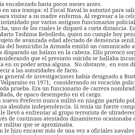
ía encabezado hasta pocos meses antes.
ara visitar a su madre enferma. Al regresar a la celd
intimidado por varios antiguos funcionarios policial
ha, uno de los cuales le disparó a corta distancia. Es
Mario Tashima Rebolledo, quien no cumple hoy pena
 sujeto de avanzada edad afectado de demencia senil
a disparado un balazo en la cabeza. Ello provocó sor
onsiderando que el presunto suicida se hallaba inco
 en su poder arma alguna.  No obstante,  en esos dí
ecir a las autoridades de facto.
 Valparaíso en 1971,  considerando su vocación polici
toda prueba. Era un funcionario de carrera nombrad
 Rada, de opaco desempeño en el cargo.
a absoluta independencia. Sí tenía un fuerte comp
le llevó a enfrentar al grupo terrorista de ultraderec
vés de continuos atentados dinamiteros ocasionaba e
e militar que se aproximaba.