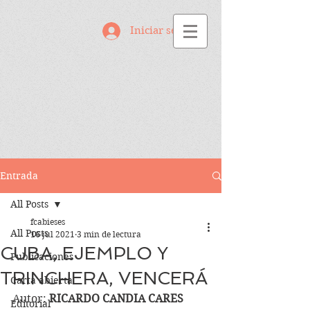
Iniciar sesión
Entrada
All Posts
fcabieses
All Posts
16 jul 2021
3 min de lectura
CUBA, EJEMPLO Y
Publicaciones
TRINCHERA, VENCERÁ
Carta abierta
Autor: 
RICARDO CANDIA CARES
Editorial