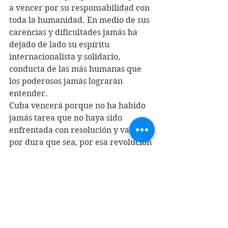
a vencer por su responsabilidad con 
toda la humanidad. En medio de sus 
carencias y dificultades jamás ha 
dejado de lado su espíritu 
internacionalista y solidario, 
conducta de las más humanas que 
los poderosos jamás lograrán 
entender.
Cuba vencerá porque no ha habido 
jamás tarea que no haya sido 
enfrentada con resolución y valor, 
por dura que sea, por esa revolución 
que a veces cojea, que cae y se 
levanta, que yerra y atina, que 
emociona y solidariza, que alguna 
vez será el ejemplo para sobrevivir 
con lo justo en un mundo atiborrado 
de cosas inútiles que llevan al 
despeñadero.