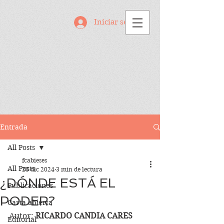
Iniciar sesión
Entrada
All Posts
fcabieses
All Posts
28 dic 2024
3 min de lectura
¿DÓNDE ESTÁ EL
Publicaciones
PODER?
Carta abierta
Autor: 
RICARDO CANDIA CARES
Editorial