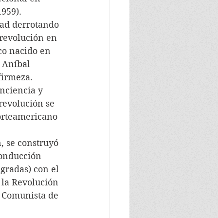
1959).
dad derrotando 
revolución en 
co nacido en 
 Aníbal 
firmeza.
nciencia y 
revolución se 
norteamericano 
, se construyó 
conducción 
gradas) con el 
 la Revolución 
o Comunista de 