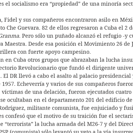
s el socialismo era “propiedad” de una minoría sect
, Fidel y sus compañeros encontraron asilo en Méxi
to Che Guevara. 82 de ellos regresaron a Cuba el 2 
Granma
. Pero sólo un puñado alcanzó el refugio -y c
ra Maestra. Desde esa posición el Movimiento 26 de J
rrillera con fuerte apoyo campesino.
n en Cuba otros grupos que abrazaban la lucha insur
ectorio Revolucionario que fundó el dirigente univers
 El DR llevó a cabo el asalto al palacio presidencial 
e 1957. Echeverría y varios de sus compañeros fueron
 víctimas de una delación, fueron ejecutados cuatro 
 se ocultaban en el departamento 201 del edificio de
Rodríguez, militante comunista, fue enjuiciado y fus
s confesó que el motivo de su traición fue el sectari
de “terrorista” la lucha armada del M26-7 y del Direct
PSP (comunista) sólo levantó su veto a la vía insurre