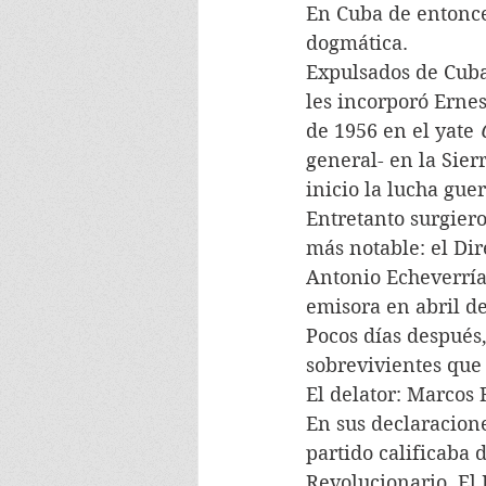
En Cuba de entonce
dogmática.
Expulsados de Cuba
les incorporó Ernes
de 1956 en el yate 
general- en la Sier
inicio la lucha gue
Entretanto surgiero
más notable: el Dir
Antonio Echeverría.
emisora en abril d
Pocos días después,
sobrevivientes que
El delator: Marcos 
En sus declaracione
partido calificaba 
Revolucionario. El 