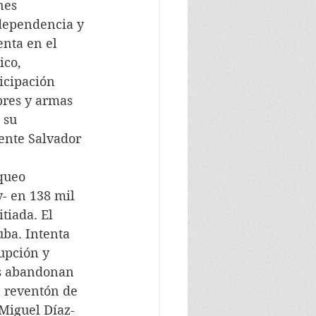
nes 
ndependencia y 
nta en el 
ico, 
icipación 
res y armas 
 su 
ente Salvador 
queo 
- en 138 mil 
tiada. El 
uba. Intenta 
rupción y 
os abandonan 
n reventón de 
Miguel Díaz-