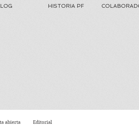
LOG
HISTORIA PF
COLABORAD
ta abierta
Editorial