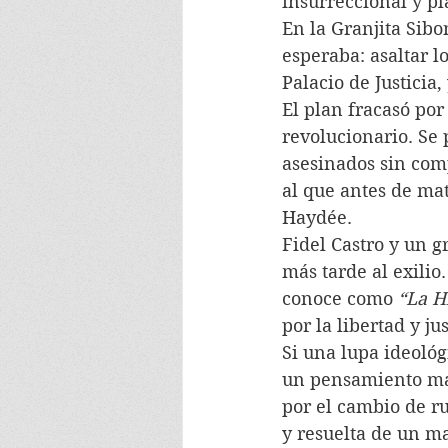
insurreccional y pl
En la Granjita Sibo
esperaba: asaltar l
Palacio de Justicia
El plan fracasó por
revolucionario. Se 
asesinados sin comp
al que antes de mat
Haydée. 
Fidel Castro y un 
más tarde al exilio
conoce como 
“La H
por la libertad y ju
Si una lupa ideoló
un pensamiento mar
por el cambio de r
y resuelta de un m