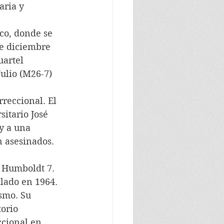
aria y 
co, donde se 
de diciembre 
uartel 
ulio (M26-7) 
reccional. El 
itario José 
y a una 
 asesinados. 
 Humboldt 7. 
ilado en 1964. 
smo. Su 
orio 
ccional en 