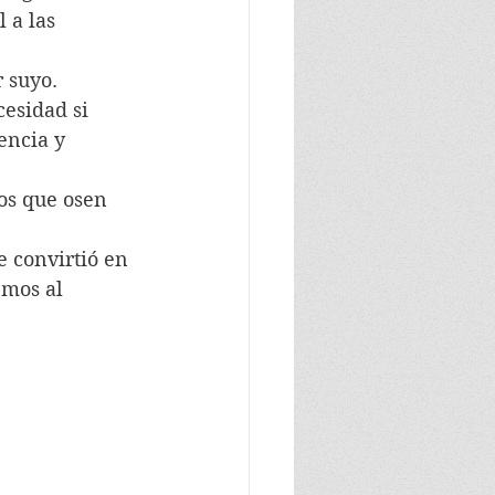
 a las 
 suyo.
esidad si 
encia y 
os que osen 
 convirtió en 
mos al 