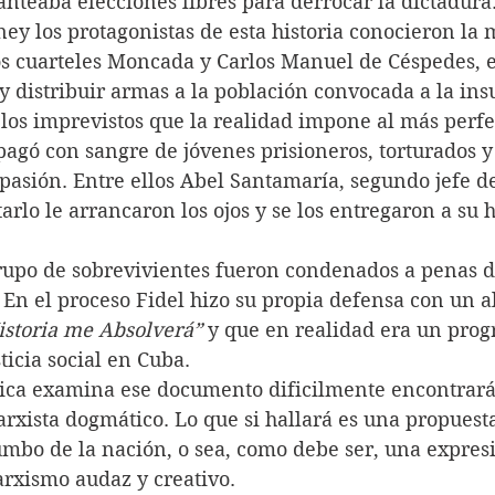
anteaba elecciones libres para derrocar la dictadura
ney los protagonistas de esta historia conocieron la 
os cuarteles Moncada y Carlos Manuel de Céspedes, el
, y distribuir armas a la población convocada a la ins
 los imprevistos que la realidad impone al más perfe
pagó con sangre de jóvenes prisioneros, torturados y
asión. Entre ellos Abel Santamaría, segundo jefe de
arlo le arrancaron los ojos y se los entregaron a su
grupo de sobrevivientes fueron condenados a penas de
. En el proceso Fidel hizo su propia defensa con un a
istoria me Absolverá” 
y que en realidad era un prog
sticia social en Cuba.
gica examina ese documento dificilmente encontrará
xista dogmático. Lo que si hallará es una propuesta
umbo de la nación, o sea, como debe ser, una expresi
arxismo audaz y creativo.