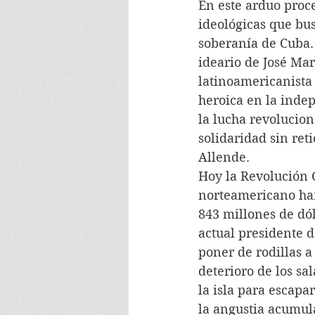
En este arduo proce
ideológicas que bus
soberanía de Cuba.
ideario de José Mar
latinoamericanista 
heroica en la inde
la lucha revolucion
solidaridad sin ret
Allende.
Hoy la Revolución 
norteamericano han
843 millones de dóla
actual presidente d
poner de rodillas a 
deterioro de los s
la isla para escapa
la angustia acumul