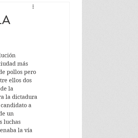
LA
lución 
ciudad más 
de pollos pero 
re ellos dos 
de la 
a la dictadura 
 candidato a 
de un 
s luchas 
enaba la vía 