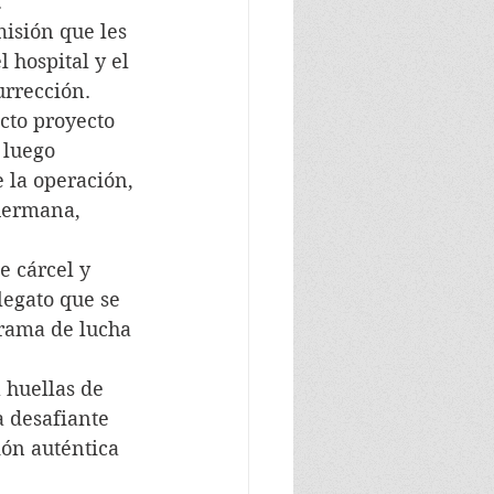
.
misión que les 
 hospital y el 
urrección.
cto proyecto 
 luego 
 la operación, 
 hermana, 
 cárcel y 
legato que se 
rama de lucha 
 huellas de 
 desafiante 
ón auténtica 