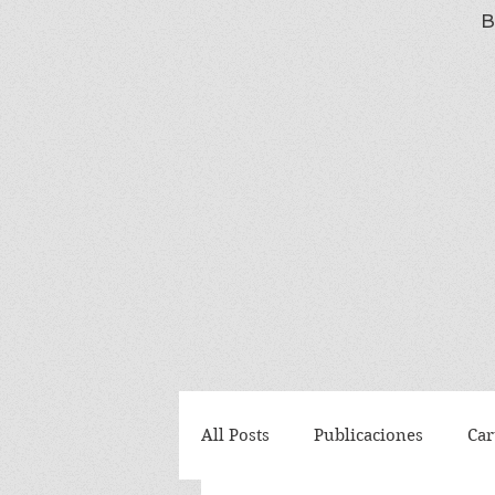
B
All Posts
Publicaciones
Car