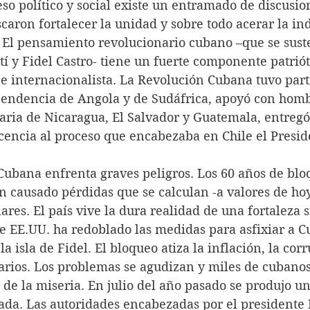
so político y social existe un entramado de discusio
caron fortalecer la unidad y sobre todo acerar la i
 El pensamiento revolucionario cubano –que se suste
tí y Fidel Castro- tiene un fuerte componente patriót
e internacionalista. La Revolución Cubana tuvo part
pendencia de Angola y de Sudáfrica, apoyó con homb
aria de Nicaragua, El Salvador y Guatemala, entregó
icencia al proceso que encabezaba en Chile el Presid
Cubana enfrenta graves peligros. Los 60 años de blo
 causado pérdidas que se calculan -a valores de hoy
res. El país vive la dura realidad de una fortaleza si
e EE.UU. ha redoblado las medidas para asfixiar a C
la isla de Fidel. El bloqueo atiza la inflación, la cor
alarios. Los problemas se agudizan y miles de cuban
r de la miseria. En julio del año pasado se produjo u
ada. Las autoridades encabezadas por el presidente 