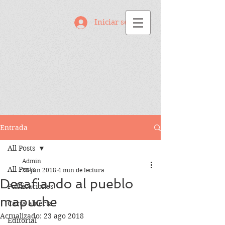
Iniciar sesión
Entrada
All Posts
Admin
All Posts
28 jun 2018
4 min de lectura
Desafiando al pueblo
Publicaciones
mapuche
Carta abierta
Actualizado:
23 ago 2018
Editorial