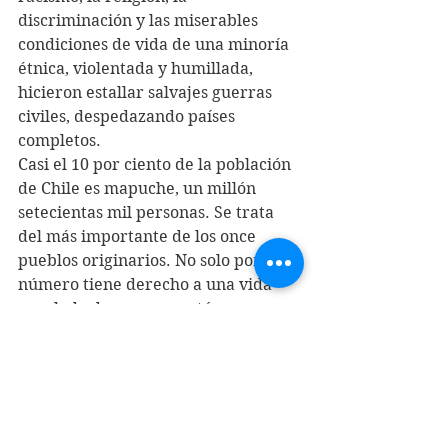
discriminación y las miserables 
condiciones de vida de una minoría 
étnica, violentada y humillada, 
hicieron estallar salvajes guerras 
civiles, despedazando países 
completos.
Casi el 10 por ciento de la población 
de Chile es mapuche, un millón 
setecientas mil personas. Se trata 
del más importante de los once 
pueblos originarios. No solo por su 
número tiene derecho a una vida 
regulada de manera autónoma por 
su cultura y costumbres ancestrales. 
También su vigorosa y heroica lucha 
de siglos ha conquistado ese 
derecho. Enfrentó al ejército 
español y más tarde al chileno, 