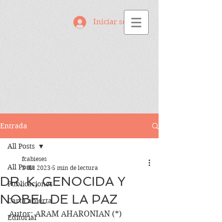
Iniciar sesión
Entrada
All Posts
fcabieses
All Posts
3 dic 2023
5 min de lectura
DR. K, GENOCIDA Y
Publicaciones
NOBEL DE LA PAZ
Carta abierta
Autor: ARAM AHARONIAN (*)
Editorial