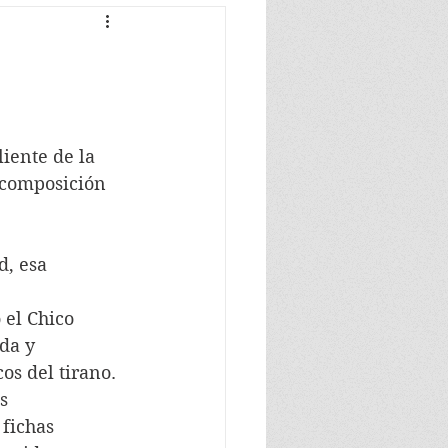
iente de la 
scomposición 
d, esa 
 el Chico 
da y 
os del tirano.
s 
fichas 