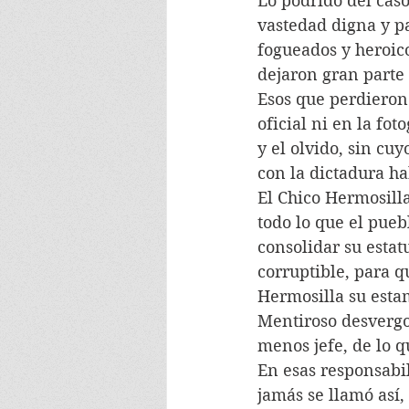
Lo podrido del caso
vastedad digna y pa
fogueados y heroico
dejaron gran parte 
Esos que perdieron.
oficial ni en la fot
y el olvido, sin cu
con la dictadura ha
El Chico Hermosilla
todo lo que el pueb
consolidar su estat
corruptible, para q
Hermosilla su esta
Mentiroso desvergo
menos jefe, de lo q
En esas responsabil
jamás se llamó así,