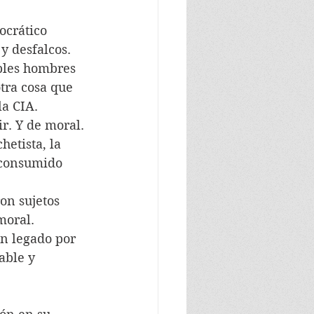
ocrático 
y desfalcos.
bles hombres 
tra cosa que 
la CIA.
ir. Y de moral.
etista, la 
 consumido 
on sujetos 
moral.
en legado por 
able y 