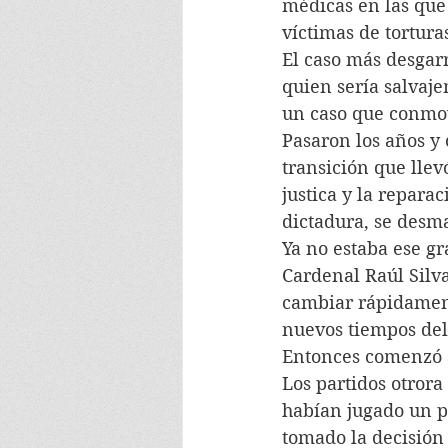
médicas en las que
víctimas de tortura
El caso más desgarr
quien sería salvaj
un caso que conmov
Pasaron los años y
transición que llev
justica y la repara
dictadura, se desma
Ya no estaba ese gr
Cardenal Raúl Silva
cambiar rápidament
nuevos tiempos del
Entonces comenzó a
Los partidos otror
habían jugado un p
tomado la decisión 