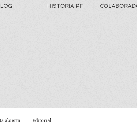
LOG
HISTORIA PF
COLABORAD
ta abierta
Editorial