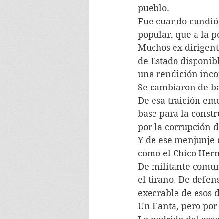
pueblo.
Fue cuando cundió 
popular, que a la p
Muchos ex dirigent
de Estado disponibl
una rendición inco
Se cambiaron de bar
De esa traición eme
base para la constr
por la corrupción 
Y de ese menjunje q
como el Chico Herm
De militante comuni
el tirano. De defen
execrable de esos d
Un Fanta, pero por 