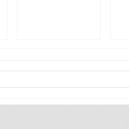
LA MUERTE DE UN
HA 
REBELDE Y EL SILENCIO
REB
DE LOS PODEROSOS
CAB