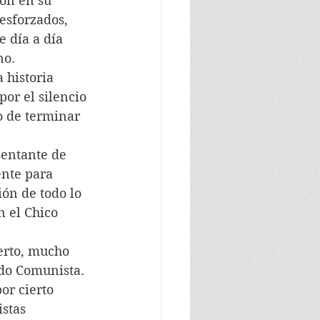
ón en su 
esforzados, 
 día a día 
no.
 historia 
por el silencio 
o de terminar 
sentante de 
ente para 
ón de todo lo 
n el Chico 
erto, mucho 
ido Comunista.
or cierto 
stas 