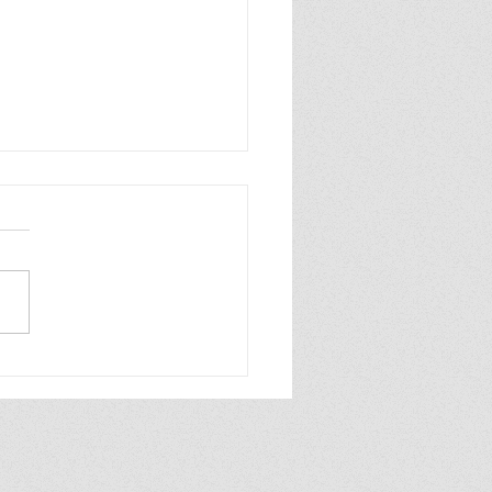
PARTIDO UN
ELDE: MANUEL
IESES HA MUERTO