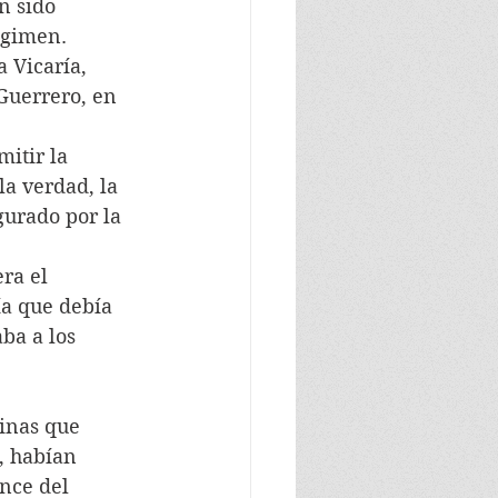
n sido 
régimen.
 Vicaría, 
Guerrero, en 
itir la 
la verdad, la 
gurado por la 
ra el 
ía que debía 
ba a los 
inas que 
, habían 
nce del 