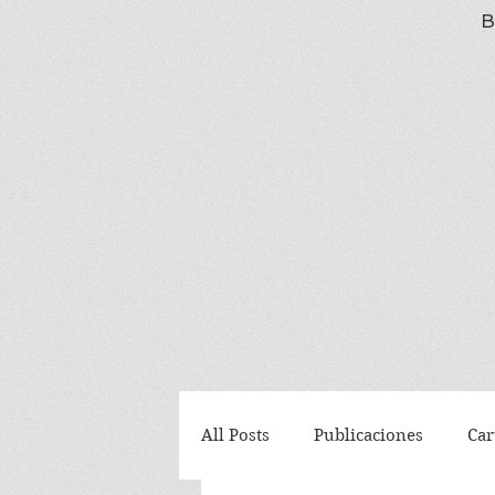
B
All Posts
Publicaciones
Car