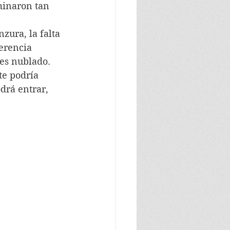
minaron tan 
zura, la falta 
erencia 
es nublado. 
te podría 
drá entrar, 