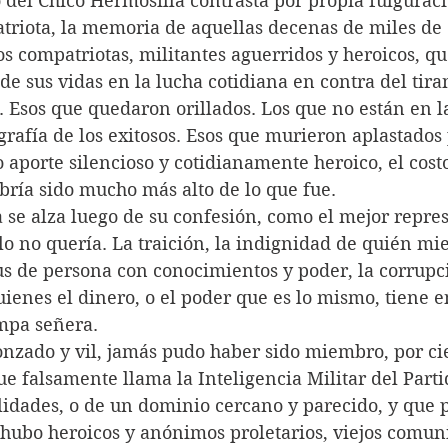
 del Chico Hermosilla contrasta por propia fulguraci
triota, la memoria de aquellas decenas de miles de 
s compatriotas, militantes aguerridos y heroicos, que
de sus vidas en la lucha cotidiana en contra del tira
 Esos que quedaron orillados. Los que no están en la
ografía de los exitosos. Esos que murieron aplastados 
yo aporte silencioso y cotidianamente heroico, el cost
bría sido mucho más alto de lo que fue. 
 se alza luego de su confesión, como el mejor repre
lo no quería. La traición, la indignidad de quién mi
us de persona con conocimientos y poder, la corrupci
uienes el dinero, o el poder que es lo mismo, tiene e
mpa señera. 
nzado y vil, jamás pudo haber sido miembro, por ci
ue falsamente llama la Inteligencia Militar del Part
idades, o de un dominio cercano y parecido, y que p
 hubo heroicos y anónimos proletarios, viejos comuni