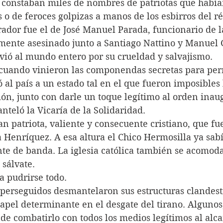
 constaban miles de nombres de patriotas que había
s o de feroces golpizas a manos de los esbirros del 
ador fue el de José Manuel Parada, funcionario de la
emente asesinado junto a Santiago Nattino y Manuel 
ió al mundo entero por su crueldad y salvajismo.
 cuando vinieron las componendas secretas para perm
ó al país a un estado tal en el que fueron imposibles 
ción, junto con darle un toque legítimo al orden inau
nteló la Vicaría de la Solidaridad.
an patriota, valiente y consecuente cristiano, que fue
 Henríquez. A esa altura el Chico Hermosilla ya sab
e de banda. La iglesia católica también se acomoda
 sálvate.
 pudrirse todo.
a perseguidos desmantelaron sus estructuras clandest
apel determinante en el desgate del tirano. Algunos
de combatirlo con todos los medios legítimos al alca