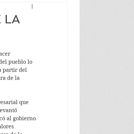
 LA
el pueblo lo 
 partir del 
ra de la 
levantó 
có al gobierno 
lores 