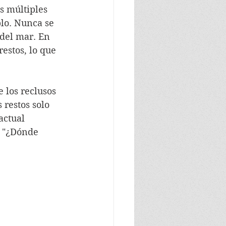
lo. Nunca se 
del mar. En 
estos, lo que 
 restos solo 
actual 
a "¿Dónde 