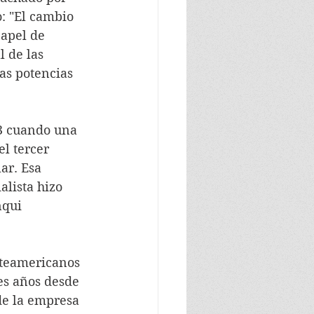
o: "El cambio 
papel de 
 de las 
as potencias 
l tercer 
ar. Esa 
lista hizo 
nqui 
res años desde 
de la empresa 