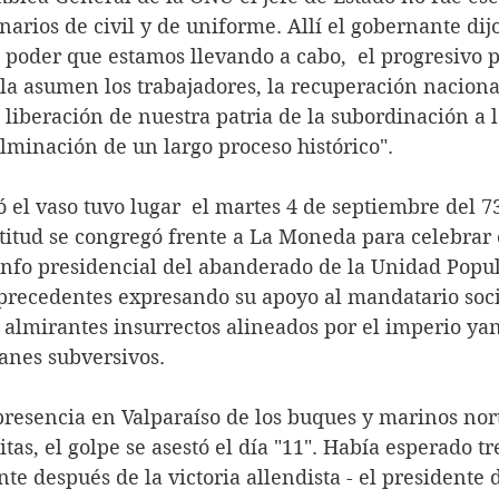
onarios de civil y de uniforme. Allí el gobernante dij
l poder que estamos llevando a cabo,  el progresivo 
la asumen los trabajadores, la recuperación nacional
a liberación de nuestra patria de la subordinación a l
ulminación de un largo proceso histórico".
itud se congregó frente a La Moneda para celebrar e
unfo presidencial del abanderado de la Unidad Popul
ecedentes expresando su apoyo al mandatario socia
 almirantes insurrectos alineados por el imperio ya
anes subversivos.
tas, el golpe se asestó el día "11". Había esperado t
e después de la victoria allendista - el presidente 