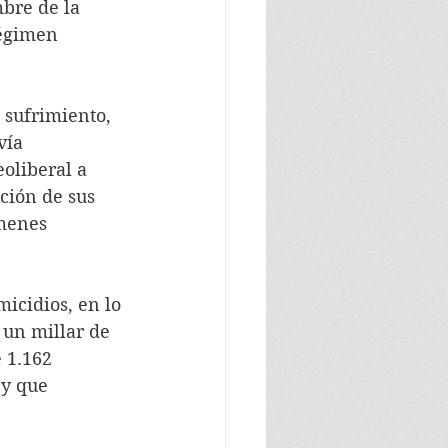
bre de la 
régimen 
vía 
oliberal a 
ción de sus 
ímenes 
 un millar de 
 1.162 
y que 