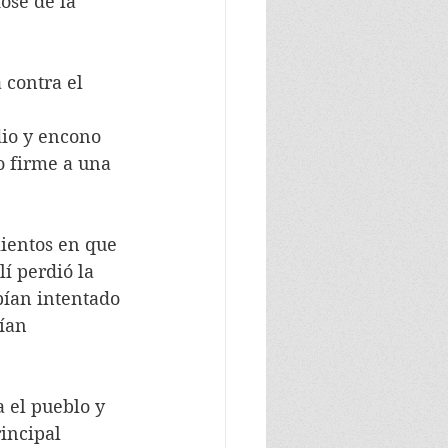
ose de la 
io y encono 
 firme a una 
í perdió la 
bían intentado 
ían 
incipal 