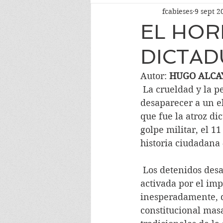
fcabieses
9 sept 2
EL HOR
DICTAD
Autor: 
HUGO ALCA
 La crueldad y la perversión  no solo para asesinar sino también para hacer 
desaparecer a un e
que fue la atroz di
golpe militar, el 1
historia ciudadana 
 Los detenidos desaparecidos son un reflejo  de la tiranía militar - empresarial que 
activada por el imp
inesperadamente, q
constitucional masa