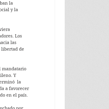
ban la 
cial y la 
dores. Los 
acia las 
 libertad de 
ileno. Y 
erminó  la 
da a favorecer 
do en el país.