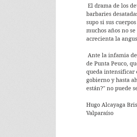
 El drama de los detenidos desaparecidos es el mas doloroso de entre las múltiples 
barbaries desatadas
supo si sus cuerpo
muchos años no se 
acrecienta la angus
 Ante la infamia de los altos mandos castrenses  - de ayer y de hoy - y de los reclusos 
de Punta Peuco, que
queda intensificar
gobierno y hasta ah
están?" no puede s
Hugo Alcayaga Bri
Valparaíso