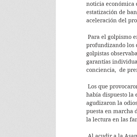
noticia económica d
estatización de ban
aceleración del pr
 Para el golpismo era inaceptable que la administración allendista estuviera 
profundizando los d
golpistas observaba
garantías individua
conciencia,  de pre
 Los que provocaron la muerte de Allende nunca quisieron saber que el mandatario 
había dispuesto la 
agudizaron la odios
puesta en marcha d
la lectura en las fa
 Al acudir a la Asamblea General de la ONU el jefe de Estado no fue escuchado por 