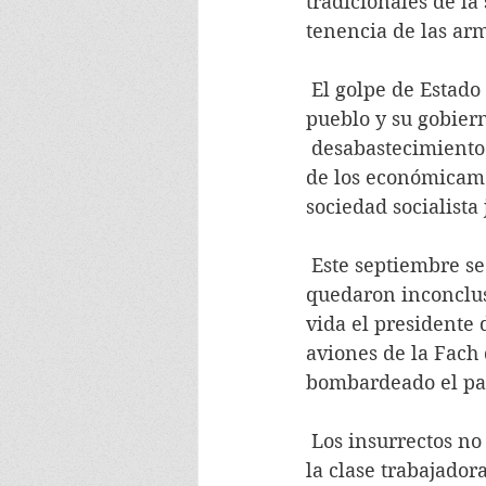
tradicionales de la
tenencia de las arm
 El golpe de Estado se produjo al cabo de meses de una intensa ofensiva contra el 
pueblo y su gobiern
 desabastecimiento
de los económicame
sociedad socialista 
 Este septiembre se están cumpliendo 51 años de los trágicos acontecimientos en que 
quedaron inconcluso
vida el presidente 
aviones de la Fach
bombardeado el pal
 Los insurrectos no perdonaban que Allende estuviera gobernando para el pueblo y 
la clase trabajador