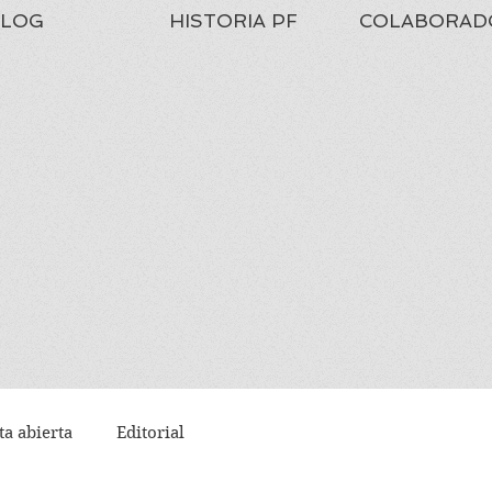
LOG
HISTORIA PF
COLABORAD
ta abierta
Editorial