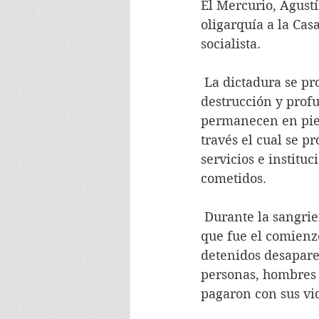
El Mercurio, Agust
oligarquía a la Ca
socialista.
 La dictadura se prolongó por un tiempo interminable que dejó muerte, sufrimiento, 
destrucción y profu
permanecen en pie 
través el cual se p
servicios e institu
cometidos.
 Durante la sangrienta era pinochetista se perpetraron más de 5 mil homicidios, en lo 
que fue el comienz
detenidos desaparec
personas, hombres 
pagaron con sus vi