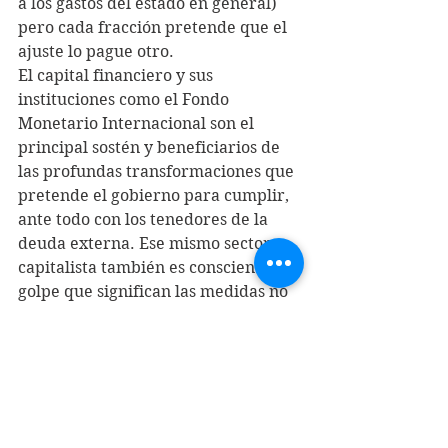
a los gastos del estado en general) 
pero cada fracción pretende que el 
ajuste lo pague otro.
El capital financiero y sus 
instituciones como el Fondo 
Monetario Internacional son el 
principal sostén y beneficiarios de 
las profundas transformaciones que 
pretende el gobierno para cumplir, 
ante todo con los tenedores de la 
deuda externa. Ese mismo sector 
capitalista también es consciente del 
golpe que significan las medidas no 
sólo para las mayorías 
populares sino también para 
intereses de otros grupos 
capitalistas, en parte representados 
por los gobernadores.
Esto se dejó traslucir en el 