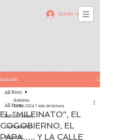
Iniciar sesión
Entrada
All Posts
fcabieses
All Posts
14 feb 2024
7 min de lectura
EL “MILEINATO”, EL
Publicaciones
COGOBIERNO, EL
Carta abierta
PAPA….. Y LA CALLE
Editorial