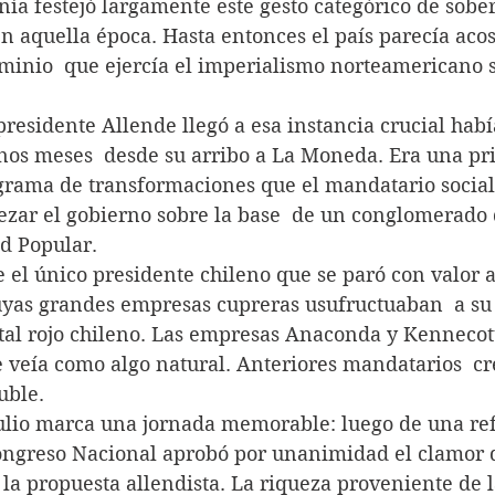
dadanía festejó largamente este gesto categórico de sobe
en aquella época. Hasta entonces el país parecía aco
minio  que ejercía el imperialismo norteamericano s
 el presidente Allende llegó a esa instancia crucial hab
nos meses  desde su arribo a La Moneda. Era una pri
grama de transformaciones que el mandatario sociali
ezar el gobierno sobre la base  de un conglomerado 
ad Popular.
e fue el único presidente chileno que se paró con valor a
uyas grandes empresas cupreras usufructuaban  a su 
tal rojo chileno. Las empresas Anaconda y Kennecott
e veía como algo natural. Anteriores mandatarios  cr
uble.
1 de julio marca una jornada memorable: luego de una r
Congreso Nacional aprobó por unanimidad el clamor d
 la propuesta allendista. La riqueza proveniente de l