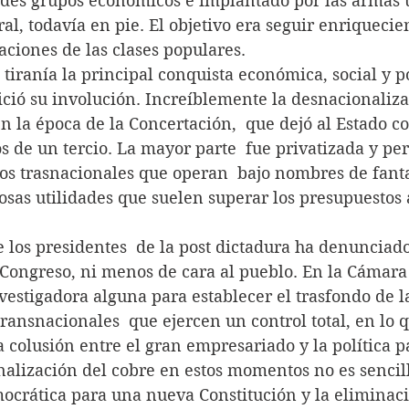
andes grupos económicos e implantado por las armas
l, todavía en pie. El objetivo era seguir enriquecien
aciones de las clases populares.
e la tiranía la principal conquista económica, social y po
nició su involución. Increíblemente la desnacionaliza
en la época de la Concertación,  que dejó al Estado co
 de un tercio. La mayor parte  fue privatizada y p
os trasnacionales que operan  bajo nombres de fanta
sas utilidades que suelen superar los presupuestos 
o de los presidentes  de la post dictadura ha denunciad
 Congreso, ni menos de cara al pueblo. En la Cámara
estigadora alguna para establecer el trasfondo de la
transnacionales  que ejercen un control total, en lo 
a colusión entre el gran empresariado y la política pa
acionalización del cobre en estos momentos no es sencill
ocrática para una nueva Constitución y la eliminaci