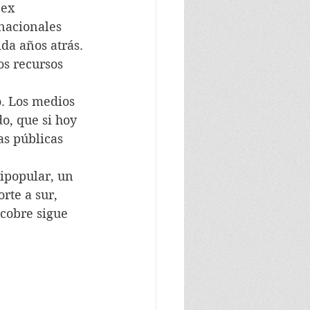
 ex 
snacionales 
ida años atrás.
os recursos 
. Los medios 
o, que si hoy 
as públicas 
tipopular, un 
rte a sur, 
 cobre sigue 