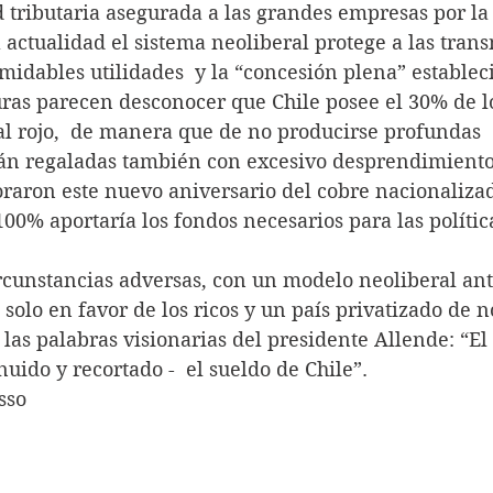
d tributaria asegurada a las grandes empresas por la
 actualidad el sistema neoliberal protege a las tran
midables utilidades  y la “concesión plena” establec
s alturas parecen desconocer que Chile posee el 30% de l
l rojo,  de manera que de no producirse profundas 
án regaladas también con excesivo desprendimiento
raron este nuevo aniversario del cobre nacionalizad
100% aportaría los fondos necesarios para las polític
as circunstancias adversas, con un modelo neoliberal an
olo en favor de los ricos y un país privatizado de no
las palabras visionarias del presidente Allende: “El
uido y recortado -  el sueldo de Chile”.
sso