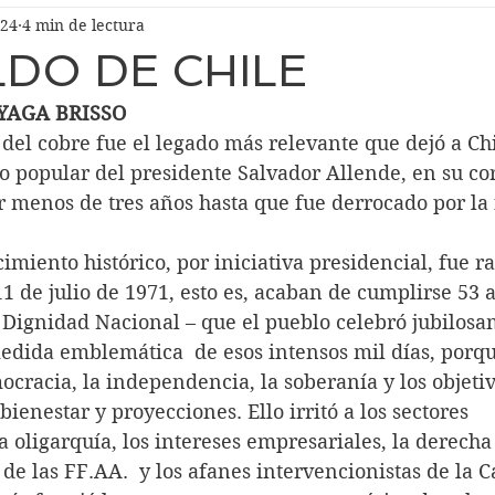
024
4 min de lectura
LDO DE CHILE
YAGA BRISSO
del cobre fue el legado más relevante que dejó a Chil
o popular del presidente Salvador Allende, en su cor
 menos de tres años hasta que fue derrocado por la 
ntecimiento histórico, por iniciativa presidencial, fue r
1 de julio de 1971, esto es, acaban de cumplirse 53 
a Dignidad Nacional – que el pueblo celebró jubilos
na medida emblemática  de esos intensos mil días, porq
cracia, la independencia, la soberanía y los objetiv
ienestar y proyecciones. Ello irritó a los sectores 
 oligarquía, los intereses empresariales, la derecha p
a de las FF.AA.  y los afanes intervencionistas de la 