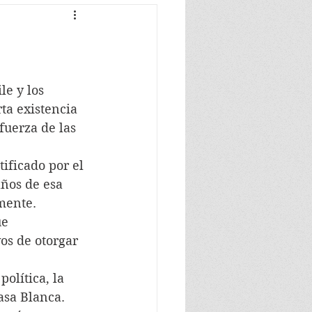
e y los 
ta existencia 
fuerza de las 
atificado por el 
años de esa 
amente.
ue 
os de otorgar 
olítica, la 
Casa Blanca.