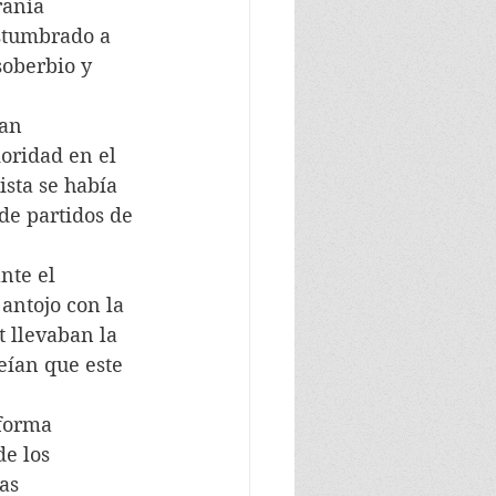
ranía 
stumbrado a 
oberbio y 
ían 
oridad en el 
sta se había 
de partidos de 
nte el 
antojo con la 
 llevaban la 
eían que este 
eforma 
e los 
as 