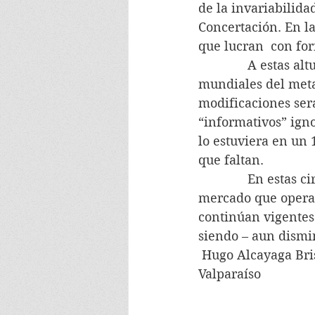
de la invariabilida
Concertación. En la
que lucran  con for
              A esta
mundiales del meta
modificaciones ser
“informativos” igno
lo estuviera en un 
que faltan.
              En est
mercado que opera s
continúan vigentes 
siendo – aun dismin
 Hugo Alcayaga Bri
Valparaíso