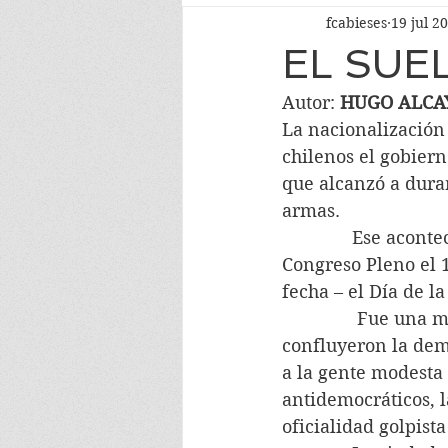
fcabieses
19 jul 2
EL SUE
Autor: 
HUGO ALCA
La nacionalización 
chilenos el gobiern
que alcanzó a durar
armas.
              Ese aco
Congreso Pleno el 1
fecha – el Día de l
               Fue u
confluyeron la demo
a la gente modesta b
antidemocráticos, la
oficialidad golpist