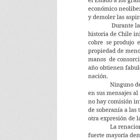
el Estado a los gr
económico neolibera
y demoler las aspir
               Durant
historia de Chile i
cobre  se produjo  
propiedad de menos
manos  de consorci
año obtienen fabulo
nación.
              Ningun
en sus mensajes al
no hay comisión inv
de soberanía a las 
otra expresión de l
              La ren
fuerte mayoría dem