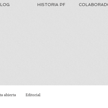
LOG
HISTORIA PF
COLABORAD
ta abierta
Editorial