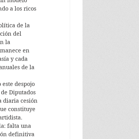
 un modelo 
do a los ricos 
lítica de la 
ción del 
n la 
ermanece en 
sía y cada 
anuales de la 
o este despojo 
 de Diputados 
 diaria cesión 
que constituye 
rtidista.
a: falta una 
ón definitiva 