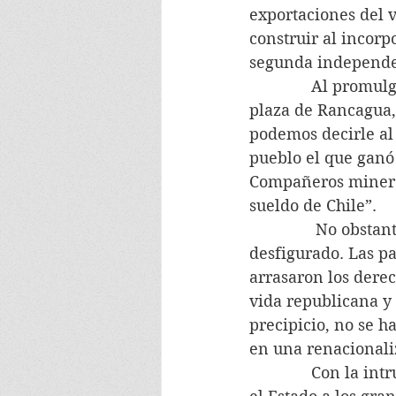
exportaciones del 
construir al incorp
segunda independe
              Al pro
plaza de Rancagua, 
podemos decirle al 
pueblo el que ganó 
Compañeros mineros,
sueldo de Chile”.
               No obs
desfigurado. Las pa
arrasaron los derec
vida republicana y 
precipicio, no se h
en una renacionali
              Con la