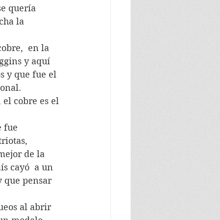
e quería 
cha la 
cobre,  en la 
ggins y aquí 
 y que fue el 
onal. 
el cobre es el 
e fue 
iotas,  
mejor de la 
ís cayó  a un 
y que pensar 
ueos al abrir 