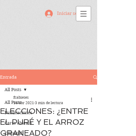
Iniciar sesión
Entrada
All Posts
fcabieses
All Posts
14 abr 2021
3 min de lectura
ELECCIONES: ¿ENTRE
Publicaciones
EL PURÉ Y EL ARROZ
Carta abierta
GRANEADO?
Editorial