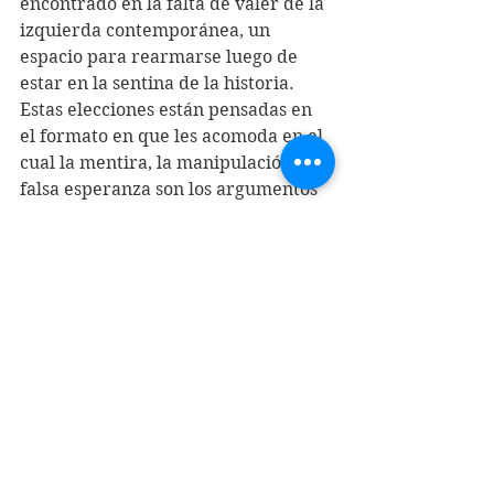
encontrado en la falta de valer de la 
izquierda contemporánea, un 
espacio para rearmarse luego de 
estar en la sentina de la historia. 
Estas elecciones están pensadas en 
el formato en que les acomoda en el 
cual la mentira, la manipulación y la 
falsa esperanza son los argumentos 
recurrentes. Súmese en este 
escenario a la gente desmovilizada.
Así, se ha perdido una oportunidad 
quizás irrepetible.
Quienes pudieron hacer algo más 
que autoerigirse como candidatos 
achicaron la no muy variada oferta 
eleccionaria: puedes optar cómo te 
van a servir, si con arroz graneado o 
con puré. 