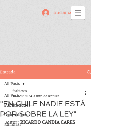
Iniciar sesión
Entrada
All Posts
fcabieses
All Posts
17 nov 2024
3 min de lectura
"EN CHILE NADIE ESTÁ
Publicaciones
POR SOBRE LA LEY"
Carta abierta
Autor: 
RICARDO CANDIA CARES
Editorial