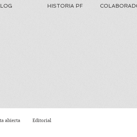
LOG
HISTORIA PF
COLABORAD
ta abierta
Editorial