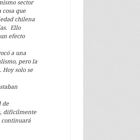
mismo sector 
 cosa que 
iedad chilena 
s.  Ello 
un efecto 
vocó a una 
lismo, pero la 
 Hoy solo se 
 
staban 
d de 
 difícilmente 
 continuará 