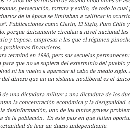
nte los 17 años de terrorismo de Estado hubo miles de as
sonas, persecución, tortura y exilio, de todo lo cual
diarios de la época se limitaban a calificar lo ocurr
s”. Publicaciones como Clarín, El Siglo, Puro Chile 
do, porque únicamente circulan a nivel nacional las
rio y Copesa, empresas a las que el régimen pinoche
os problemas financieros.
ictadura terminó en 1990, pero sus secuelas permanecen:
 para que no se supiera del exterminio del pueblo y
lvió ni ha vuelto a aparecer al cabo de medio siglo. A
 del dinero que en un sistema neoliberal es el únic
e pasó de una dictadura militar a una dictadura de los du
entan la concentración económica y la desigualdad. C
a desinformación, uno de los tantos graves problem
ía de la población.  En este país en que faltan oport
portunidad de leer un diario independiente.