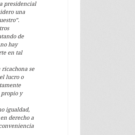
ta presidencial 
sidero una 
uestro”.
tros 
atando de 
 no hay 
te en tal 
a ricachona se 
l lucro o 
stamente 
 propio y 
omo igualdad, 
nen derecho a 
 conveniencia 