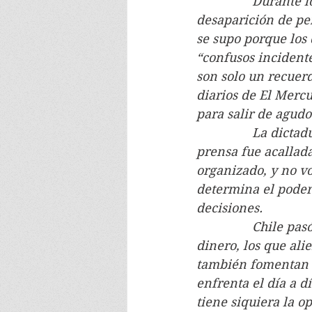
                Dura
desaparición de per
se supo porque los 
“confusos incidente
son solo un recuer
diarios de El Mercu
para salir de agud
                La d
prensa fue acallada
organizado, y no vo
determina el poder
decisiones.
                Chil
dinero, los que ali
también fomentan l
enfrenta el día a d
tiene siquiera la o