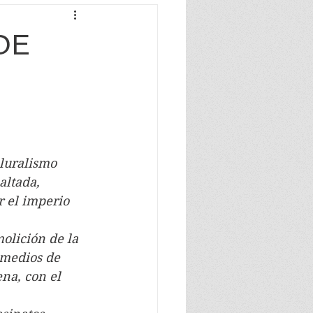
DE
pluralismo 
altada, 
 el imperio 
emolición de la 
 medios de 
na, con el 