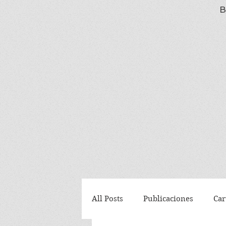
B
All Posts
Publicaciones
Car