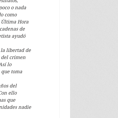
esinatos, 
 poco o nada 
ido como 
y Última Hora 
 cadenas de 
tista ayudó 
 la libertad de 
 del crimen 
sí lo 
o que toma 
eños del 
on ello 
as que 
unidades nadie 