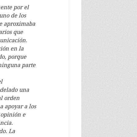
mente por el 
uno de los 
se aproximaba 
arios que 
municación.
ción en la 
do, porque 
ninguna parte 
l 
odelado una 
l orden 
a apoyar a los 
opinión e 
encia.
do. La 