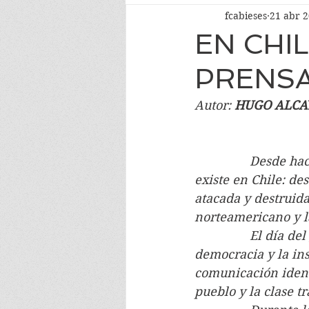
fcabieses
21 abr 
EN CHI
PRENS
Autor: 
HUGO ALCA
                Desd
existe en Chile: de
atacada y destruid
norteamericano y la
                El dí
democracia y la ins
comunicación identi
pueblo y la clase t