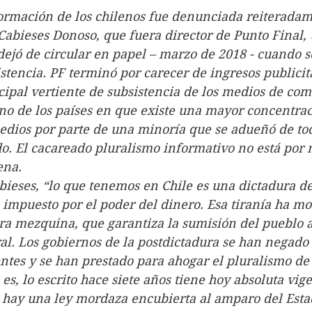
esinformación de los chilenos fue denunciada reiterada
abieses Donoso, que fuera director de Punto Final, 
dejó de circular en papel – marzo de 2018 - cuando 
istencia. PF terminó por carecer de ingresos publicit
cipal vertiente de subsistencia de los medios de co
e es uno de los países en que existe una mayor concentra
edios por parte de una minoría que se adueñó de to
do. El cacareado pluralismo informativo no está por 
ena.
ún Cabieses, “lo que tenemos en Chile es una dictadura de
impuesto por el poder del dinero. Esa tiranía ha m
ra mezquina, que garantiza la sumisión del pueblo a
ral. Los gobiernos de la postdictadura se han negado 
tes y se han prestado para ahogar el pluralismo de 
 es, lo escrito hace siete años tiene hoy absoluta vig
l país hay una ley mordaza encubierta al amparo del Esta