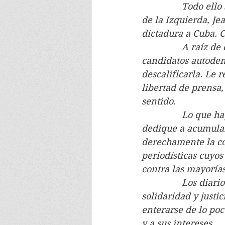
                Todo
de la Izquierda, Je
dictadura a Cuba. C
                A ra
candidatos autoden
descalificarla. Le 
libertad de prensa,
sentido.
                Lo q
dedique a acumular 
derechamente la co
periodísticas cuyos
contra las mayorías
                Los d
solidaridad y justi
enterarse de lo poc
y a sus intereses.