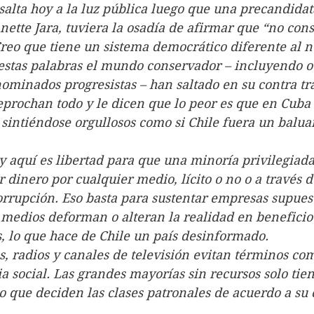
 ello salta hoy a la luz pública luego que una precandida
anette Jara, tuviera la osadía de afirmar que “no con
reo que tiene un sistema democrático diferente al n
íz de estas palabras el mundo conservador – incluyendo o
ominados progresistas – han saltado en su contra tr
reprochan todo y le dicen que lo peor es que en Cuba
 sintiéndose orgullosos como si Chile fuera un baluar
ue hay aquí es libertad para que una minoría privilegiad
dinero por cualquier medio, lícito o no o a través de
rrupción. Eso basta para sustentar empresas supue
 medios deforman o alteran la realidad en beneficio
, lo que hace de Chile un país desinformado.
iarios, radios y canales de televisión evitan términos c
cia social. Las grandes mayorías sin recursos solo tie
o que deciden las clases patronales de acuerdo a su