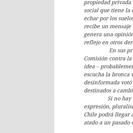
propiedad privada 
social que tiene l
echar por los suelo
recibe un mensaje c
genera una opinión
reflejo en otros de
                 En 
Comisión contra la 
idea – probablement
escucha la bronca v
desinformada votó 
destinados a cambia
                Si n
expresión, plurali
Chile podrá llegar 
atado a un pasado 