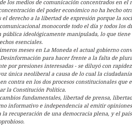
de los medios de comunicación concentrados en el 
a concentración del poder económico no ha hecho otra
s el derecho a la libertad de expresión porque la soc
omunicacional monocorde todo el día y todos los día
 pública ideológicamente manipulada, lo que tiene 
rechos esenciales.
sus primeros meses en La Moneda el actual gobierno con
Desinformación para hacer frente a la falta de plura
e por presiones interesadas - se diluyó con rapidez.
oz única neoliberal a causa de lo cual la ciudadanía
en contra en los dos procesos constitucionales que e
r la Constitución Política.
o hay cambios fundamentales, libertad de prensa, liberta
smo informativo e independencia al emitir opiniones,
a la recuperación de una democracia plena, y el país
oprobioso.