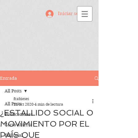
Iniciar sesión
Entrada
All Posts
fcabieses
All Posts
21 oct 2020
4 min de lectura
¿ESTALLIDO SOCIAL O
Publicaciones
MOVIMIENTO POR EL
Carta abierta
PAÍS QUE
Editorial