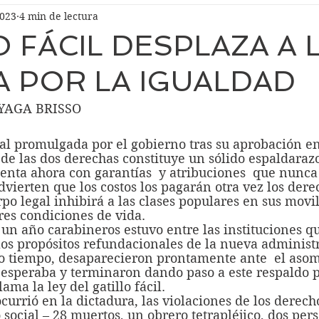
2023
4 min de lectura
O FÁCIL DESPLAZA A 
 POR LA IGUALDAD
YAGA BRISSO
de las dos derechas constituye un sólido espaldarazo
nta ahora con garantías  y atribuciones  que nunca 
dvierten que los costos los pagarán otra vez los der
po legal inhibirá a las clases populares en sus movi
res condiciones de vida.
os propósitos refundacionales de la nueva administr
co tiempo, desaparecieron prontamente ante  el asom
 esperaba y terminaron dando paso a este respaldo 
lama la ley del gatillo fácil.
o social – 28 muertos, un obrero tetrapléjico, dos per