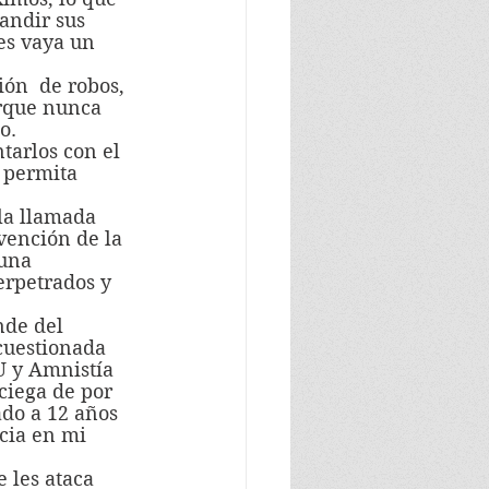
andir sus 
es vaya un 
orque nunca 
o. 
tarlos con el 
 permita 
vención de la 
una 
erpetrados y 
cuestionada 
U y Amnistía 
ciega de por 
do a 12 años 
icia en mi 