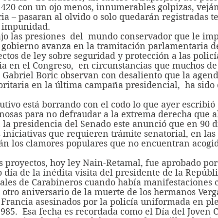
s 420 con un ojo menos, innumerables golpizas, vejá
ria – pasaran al olvido o solo quedarán registradas 
a impunidad. 
l gobierno avanza en la tramitación parlamentaria d
tos de ley sobre seguridad y protección a las policía
ia en el Congreso,  en circunstancias que muchos de 
 Gabriel Boric observan con desaliento que la agend
oritaria en la última campaña presidencial,  ha sido
inosas para no defraudar a la extrema derecha que a
 la presidencia del Senado este anunció que en 90 d
 iniciativas que requieren trámite senatorial, en las
án los clamores populares que no encuentran acogi
día de la inédita visita del presidente de la Repúbli
iales de Carabineros cuando había manifestaciones c
tro aniversario de la muerte de los hermanos Verga
a Francia asesinados por la policía uniformada en ple
1985.  Esa fecha es recordada como el Día del Joven 