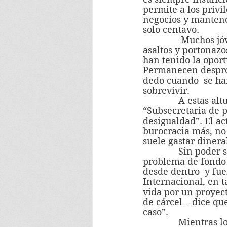
permite a los privi
negocios y mantene
solo centavo.
               Muchos jóvenes sin estudios ni trabajo suelen caer en la comisión  de robos, 
asaltos y portonazo
han tenido la opor
Permanecen desprot
dedo cuando  se han
sobrevivir.
              A estas alturas se advierte como lo más lógico la sustitución de la llamada 
“Subsecretaria de p
desigualdad”. El ac
burocracia más, no 
suele gastar dineral
              Sin poder superar sus contradicciones, el Ejecutivo se desentiende del 
problema de fondo y
desde dentro  y fue
Internacional, en t
vida por un proyec
de cárcel – dice que
caso”.
              Mientras los delitos de todo tipo siguen en ascenso porque no se les ataca 