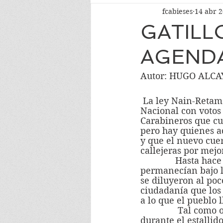
fcabieses
14 abr 
GATILL
AGENDA
Autor: HUGO ALCA
 La ley Nain-Retamal promulgada por el gobierno tras su aprobación en el Congreso 
Nacional con votos 
Carabineros que cue
pero hay quienes a
y que el nuevo cuer
callejeras por mejo
              Hasta hace un año carabineros estuvo entre las instituciones que 
permanecían bajo l
se diluyeron al po
ciudadanía que los
a lo que el pueblo l
               Tal como ocurrió en la dictadura, las violaciones de los derechos humanos 
durante el estallid