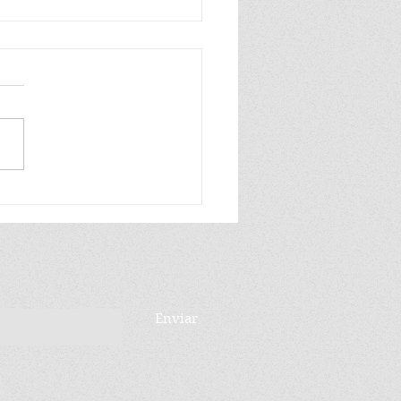
PARTIDO UN
ELDE: MANUEL
IESES HA MUERTO
Enviar