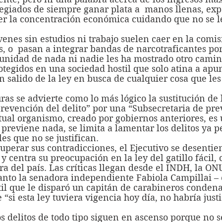
legiados de siempre ganar plata a  manos llenas, exp
r la concentración económica cuidando que no se l
s, o  pasan a integrar bandas de narcotraficantes p
tunidad de nada ni nadie les ha mostrado otro camin
egidos en una sociedad hostil que solo atina a apun
 salido de la ley en busca de cualquier cosa que les
revención del delito” por una “Subsecretaria de pre
tual organismo, creado por gobiernos anteriores, es 
previene nada, se limita a lamentar los delitos ya p
es que no se justifican.
 centra su preocupación en la ley del gatillo fácil, 
ra del país. Las críticas llegan desde el INDH, la ON
anto la senadora independiente Fabiola Campillai – 
til que le disparó un capitán de carabineros condena
 “si esta ley tuviera vigencia hoy día, no habría just