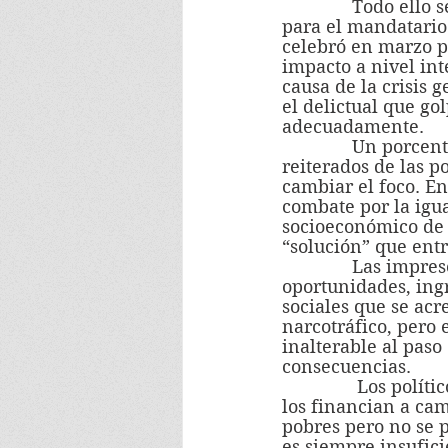
              Todo ello se asocia a las duras palabras  que el canciller de Nicaragua tuvo 
para el mandatario
celebró en marzo p
impacto a nivel int
causa de la crisis 
el delictual que go
adecuadamente.
              Un porcentaje relevante  de la población estima  que tras los fracasos 
reiterados de las p
cambiar el foco. En
combate por la igu
socioeconómico de 
“solución” que entr
              Las impresentables desigualdades que se registran en Chile – ante la ley, en 
oportunidades, ingr
sociales que se acr
narcotráfico, pero 
inalterable al paso
consecuencias.
               Los políticos profesionales acatan celosamente las disposiciones de quienes 
los financian a cam
pobres pero no se p
es siempre insufici