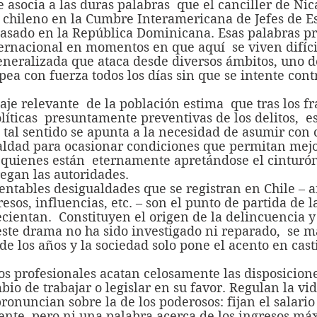
 chileno en la Cumbre Interamericana de Jefes de Es
asado en la República Dominicana. Esas palabras p
ernacional en momentos en que aquí  se viven difíci
generalizada que ataca desde diversos ámbitos, uno de
lpea con fuerza todos los días sin que se intente cont
olíticas  presuntamente preventivas de los delitos,  e
 tal sentido se apunta a la necesidad de asumir con c
aldad para ocasionar condiciones que permitan mejor
quienes están  eternamente apretándose el cinturó
egan las autoridades.
esos, influencias, etc. – son el punto de partida de l
ecientan.  Constituyen el origen de la delincuencia y 
este drama no ha sido investigado ni reparado,  se m
 de los años y la sociedad solo pone el acento en cast
bio de trabajar o legislar en su favor. Regulan la vid
ronuncian sobre la de los poderosos: fijan el salari
ente, pero ni una palabra acerca de los ingresos máx