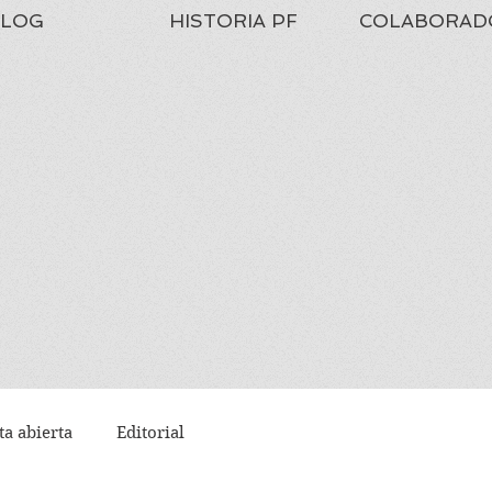
LOG
HISTORIA PF
COLABORAD
ta abierta
Editorial