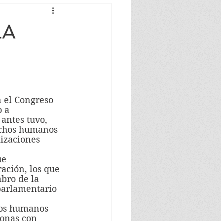
LA
 a 
antes tuvo, 
echos humanos 
lizaciones 
ación, los que 
bro de la 
parlamentario 
sonas con 