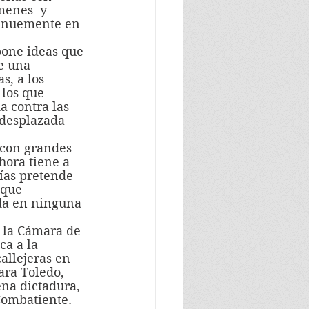
menes  y 
tenuemente en 
e una 
s, a los 
los que 
a contra las 
 desplazada 
hora tiene a 
ías pretende 
 que 
da en ninguna 
ca a la 
allejeras en 
ra Toledo, 
na dictadura,  
Combatiente.