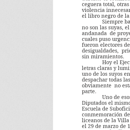
ceguera total, otra
violencia innecesa
el libro negro de l
              Siempre bajo las presiones  del  mundo conservador que le impone ideas que 
no son las suyas, e
andanada  de proyec
cuales puso urgenc
fueron electores de
desigualdades,  pri
sin miramientos.
              Hoy el Ejecutivo está borrando con el codo lo que ayer escribió con grandes 
letras claras y lum
uno de los suyos en
despachar todas las
obviamente  no est
parte.
              Uno de esos proyectos, hoy ley Nain-Retamal, fue aprobado por la Cámara de 
Diputados el mismo 
Escuela de Subofic
conmemoración de o
liceanos de la Vill
el 29 de marzo de 