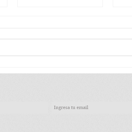
LA MUERTE DE UN
HA 
REBELDE Y EL SILENCIO
REB
DE LOS PODEROSOS
CAB