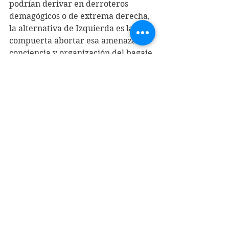
podrían derivar en derroteros 
demagógicos o de extrema derecha, 
la alternativa de Izquierda es la 
compuerta abortar esa amenaza. La 
conciencia y organización del bagaje 
ideológico de la Izquierda, podrían 
hacer que el hambre y cesantía se 
convirtieran en ariete social y no en 
carne de cañón.
En Chile estamos lejos de las 
exigencias que el sentido del 
momento histórico reclama de la 
Izquierda. Remover los dogmas 
culturales del neoliberalismo, 
permitiría a la Izquierda alcanzar la 
estatura de una alternativa de 
poder.