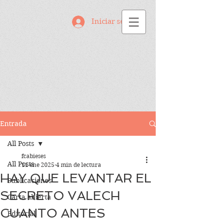
Iniciar sesión
Entrada
All Posts
fcabieses
All Posts
11 ene 2025
4 min de lectura
HAY QUE LEVANTAR EL
Publicaciones
SECRETO VALECH
Carta abierta
CUANTO ANTES
Editorial