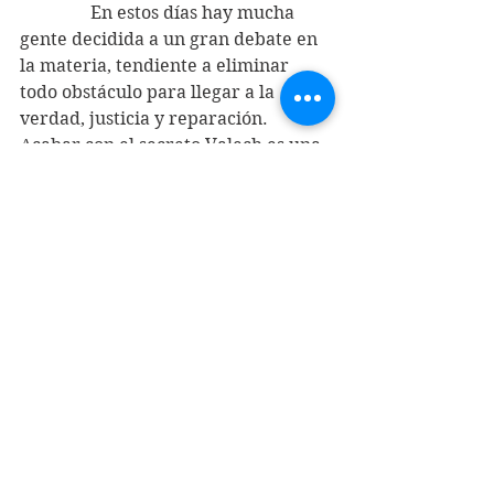
                En estos días hay mucha 
gente decidida a un gran debate en 
la materia, tendiente a eliminar 
todo obstáculo para llegar a la 
verdad, justicia y reparación. 
Acabar con el secreto Valech es una 
lucha de todos, avanzando como 
sociedad hacia un verdadero “nunca 
más”.
                Por su edad y problemas de 
salud el ex presidente Lagos hoy 
está retirado de la actividad 
política. Actualmente en sus días 
hay sosiego, paz y tranquilidad, que 
no es precisamente lo que dejó 
como legado a millones de víctimas 
de la dictadura que hasta el 
momento cargan con el pesado 
fardo que representa la funesta 