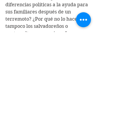
diferencias políticas a la ayuda para 
sus familiares después de un  
terremoto? ¿Por qué no lo hacen 
tampoco los salvadoreños o 
guatemaltecos  que viven fuera, 
ahora que el huracán Julia devastó 
Centroamérica?
  Es inédito e inaudito que puedan 
llegar en simultáneo el huracán de 
toda  la vida y el huracán de los 
odios virtuales, pero eso acaba de 
ocurrir  en Cuba.
Este artículo fue producido para 
Globetrotter
 y publicado primero en 
La Jornada
.
Rosa Miriam Elizalde
 es una 