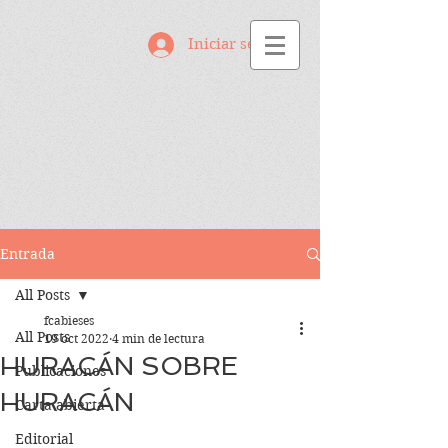
Iniciar sesión
Entrada
All Posts
fcabieses
All Posts
19 oct 2022
4 min de lectura
HURACÁN SOBRE
Publicaciones
HURACÁN
Carta abierta
Editorial