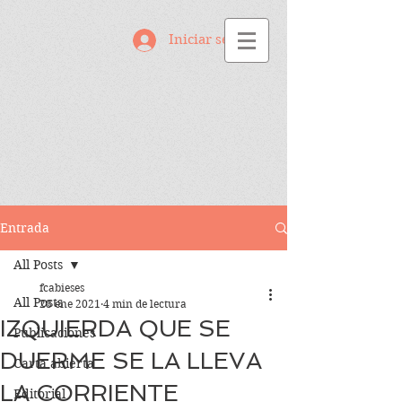
Iniciar sesión
Entrada
All Posts
fcabieses
All Posts
28 ene 2021
4 min de lectura
IZQUIERDA QUE SE
Publicaciones
DUERME SE LA LLEVA
Carta abierta
LA CORRIENTE
Editorial