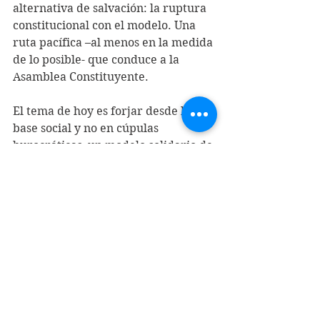
alternativa de salvación: la ruptura 
constitucional con el modelo. Una 
ruta pacífica –al menos en la medida 
de lo posible- que conduce a la 
Asamblea Constituyente.
El tema de hoy es forjar desde la 
base social y no en cúpulas 
burocráticas, un modelo solidario de 
sociedad en que la justicia y la 
igualdad sean ley suprema para las 
instituciones.
MANUEL CABIESES DONOSO
15 de junio 2020
(1) Ver Joaquín Abarzúa, 
eldesconcierto.cl, 14/6/20