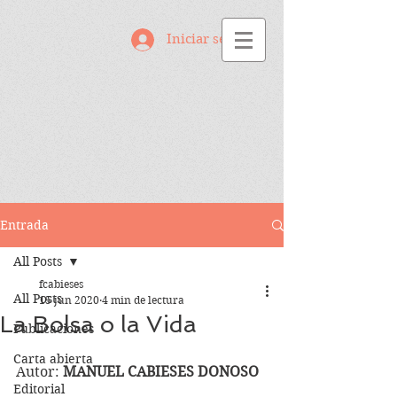
Iniciar sesión
Entrada
All Posts
fcabieses
All Posts
15 jun 2020
4 min de lectura
La Bolsa o la Vida
Publicaciones
Carta abierta
Autor: 
MANUEL CABIESES DONOSO
Editorial