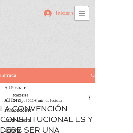
Iniciar sesión
Entrada
All Posts
fcabieses
All Posts
24 sept 2021
5 min de lectura
LA CONVENCIÓN
Publicaciones
CONSTITUCIONAL ES Y
Carta abierta
DEBE SER UNA
Editorial