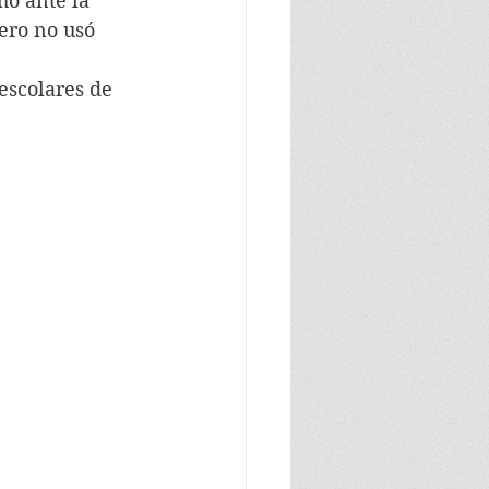
hó ante la 
ero no usó 
escolares de 