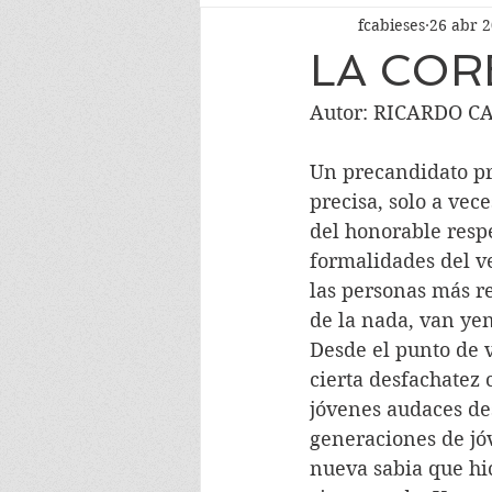
fcabieses
26 abr 
LA COR
Autor: RICARDO C
Un precandidato pre
precisa, solo a vece
del honorable respe
formalidades del ve
las personas más re
de la nada, van ye
Desde el punto de v
cierta desfachatez 
jóvenes audaces de
generaciones de jóv
nueva sabia que hi