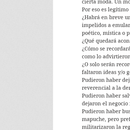
cierta moda. Un mo
Por eso es legítimo
¿Habrá en breve un
impelidos a emular 
poético, mística o 
¿Qué quedará aconc
¿Cómo se recordará 
como lo advirtiero
¿O solo serán recor
faltaron ideas y/o 
Pudieron haber dej
reverencial a la de
Pudieron haber salv
dejaron el negocio 
Pudieron haber bus
mapuche, pero prefi
militarizaron la reg