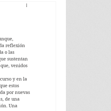
unque, 
da reflexión 
a o las 
que sustentan 
 que, venidos 
curso y en la 
que estos 
ada por nuevas 
as, de una 
ión. Una 