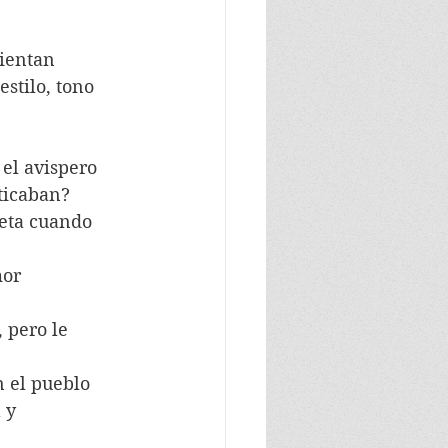
ientan 
stilo, tono 
el avispero 
ticaban?
ueta cuando 
or 
 pero le 
 el pueblo 
 y 