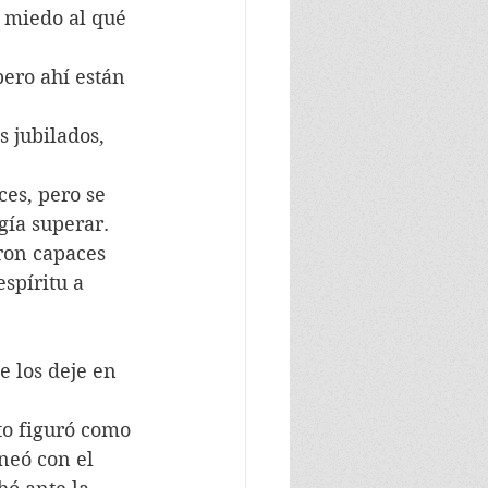
 miedo al qué 
pero ahí están 
 jubilados, 
es, pero se 
gía superar.
ron capaces 
spíritu a 
e los deje en 
to figuró como 
neó con el 