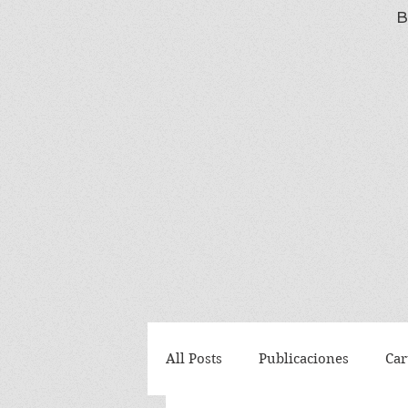
B
All Posts
Publicaciones
Car