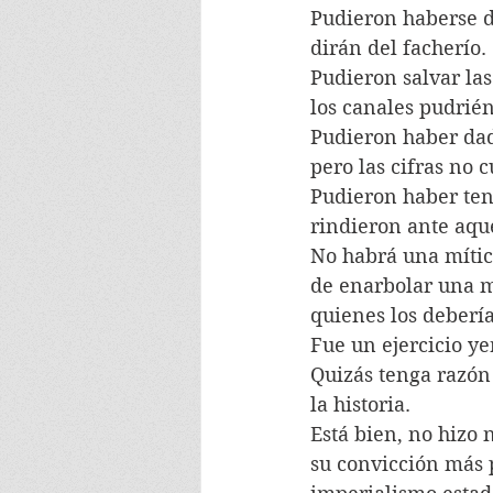
Pudieron haberse d
dirán del facherío. 
Pudieron salvar las
los canales pudrié
Pudieron haber dado
pero las cifras no 
Pudieron haber ten
rindieron ante aque
No habrá una mític
de enarbolar una mí
quienes los debería
Fue un ejercicio ye
Quizás tenga razón 
la historia.
Está bien, no hizo 
su convicción más p