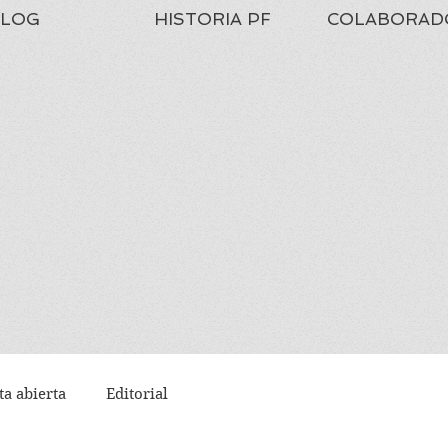
LOG
HISTORIA PF
COLABORAD
ta abierta
Editorial