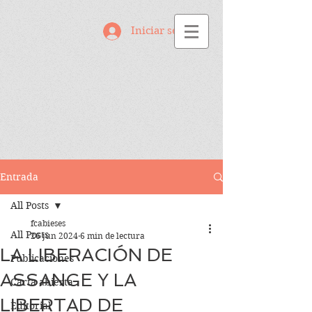
Iniciar sesión
Entrada
All Posts
fcabieses
All Posts
26 jun 2024
6 min de lectura
LA LIBERACIÓN DE
Publicaciones
ASSANGE Y LA
Carta abierta
LIBERTAD DE
Editorial