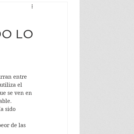
DO LO
rran entre 
tiliza el 
ue se ven en 
able.
a sido 
eor de las 