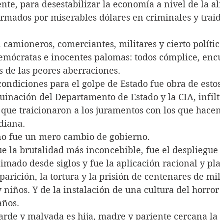
te, para desestabilizar la economía a nivel de la a
ormados por miserables dólares en criminales y traid
 camioneros, comerciantes, militares y cierto políti
mócratas e inocentes palomas: todos cómplice, encu
 de las peores aberraciones.
condiciones para el golpe de Estado fue obra de estos
inación del Departamento de Estado y la CIA, infilt
que traicionaron a los juramentos con los que hacen
diana.
 no fue un mero cambio de gobierno.
ue la brutalidad más inconcebible, fue el despliegue
mado desde siglos y fue la aplicación racional y pla
parición, la tortura y la prisión de centenares de mil
niños. Y de la instalación de una cultura del horror 
años.
arde y malvada es hija, madre y pariente cercana la 