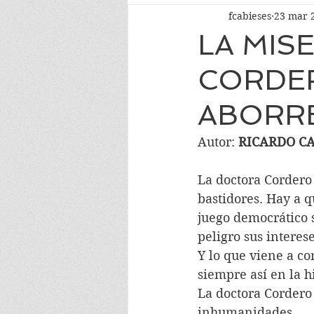
fcabieses
23 mar 
LA MIS
CORDER
ABORRE
Autor: 
RICARDO C
La doctora Cordero 
bastidores. Hay a q
juego democrático s
peligro sus interes
Y lo que viene a co
siempre así en la hi
La doctora Cordero 
inhumanidades. 