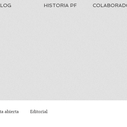
LOG
HISTORIA PF
COLABORAD
ta abierta
Editorial