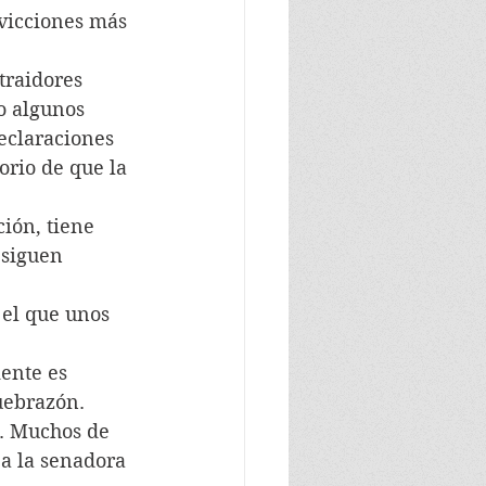
nvicciones más 
traidores 
o algunos 
declaraciones 
orio de que la 
ión, tiene 
 siguen 
 el que unos 
ente es 
quebrazón.
o. Muchos de 
 a la senadora 