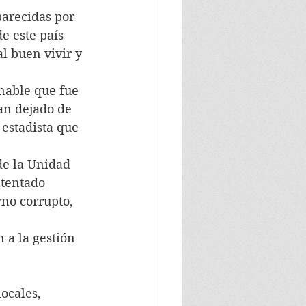
arecidas por 
e este país 
l buen vivir y 
nable que fue 
an dejado de 
 estadista que 
de la Unidad 
ntentado 
no corrupto, 
 a la gestión 
ocales, 