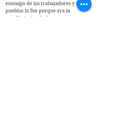
enemigo de los trabajadores y los 
pueblos lo fue porque era la 
manifestación de la 
internacionalización de la 
explotación del capital; pero  ahora, 
el imperialismo del siglo XXI, es 
enemigo de la humanidad - de ese 
segmento mayoritario conformado 
por trabajadores, pueblos indígenas 
y afrodescendientes, campesinos, 
sectores populares y movimientos 
político-sociales emancipadores 
como las mujeres, jóvenes e 
intelectuales independientes- 
porque la magnitud de la masa de 
capital que movilizar y que necesita 
reproducir ya no sólo depende de la 
explotación del trabajo sino de la 
depredación de las bases naturales 