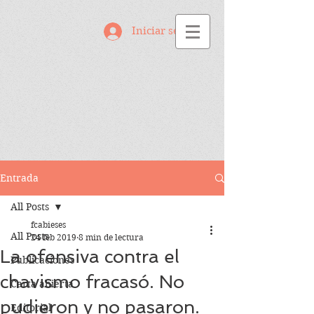
Iniciar sesión
Entrada
All Posts
fcabieses
All Posts
24 feb 2019
8 min de lectura
La ofensiva contra el
Publicaciones
chavismo fracasó. No
Carta abierta
pudieron y no pasaron.
Editorial