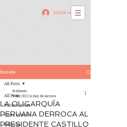
Iniciar sesión
Entrada
All Posts
fcabieses
All Posts
9 dic 2022
4 min de lectura
LA OLIGARQUÍA
Publicaciones
PERUANA DERROCA AL
Carta abierta
PRESIDENTE CASTILLO
Editorial