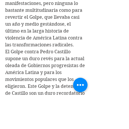
manifestaciones, pero ninguna lo 
bastante multitudinaria como para 
revertir el Golpe, que llevaba casi 
un año y medio gestándose, el 
último en la larga historia de 
violencia de América Latina contra 
las transformaciones radicales.
El Golpe contra Pedro Castillo 
supone un duro revés para la actual 
oleada de Gobiernos progresistas de 
América Latina y para los 
movimientos populares que los 
eligieron. Este Golpe y la detención 
de Castillo son un duro recordatorio 
de que las élites gobernantes de 
América Latina no cederán ningún 
poder sin una lucha encarnizada 
hasta el final. Y ahora que el polvo 
se ha asentado, los únicos ganadores 