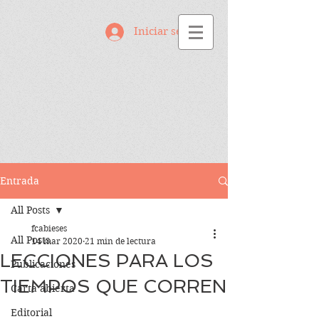
Iniciar sesión
Entrada
All Posts
fcabieses
All Posts
14 mar 2020
21 min de lectura
LECCIONES PARA LOS
Publicaciones
TIEMPOS QUE CORREN
Carta abierta
Editorial