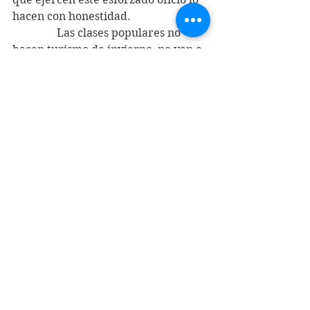
hacen con honestidad.
                Las clases populares no 
hacen turismo de invierno, no van a 
los casinos tragamonedas ni 
tampoco a los sectores donde 
puedan jugar con la nieve. 
Permanecen en sus lugares de 
siempre, como los campamentos 
que se llueven en todas partes y en 
la calle, a la intemperie tratando de 
vender sus mercancías  bajo la 
lluvia y el viento juntando monedas 
para poder sobrevivir, 
calladamente, sin bulla, con 
decencia y dignidad, en medio de 
esta sociedad conservadora en que 
predominan la desigualdad y la falta 
de oportunidades.