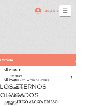
Iniciar sesión
Entrada
All Posts
fcabieses
All Posts
24 jun 2025
4 min de lectura
LOS ETERNOS
Publicaciones
OLVIDADOS
Carta abierta
Autor: 
HUGO ALCAYA BRISSO
Editorial