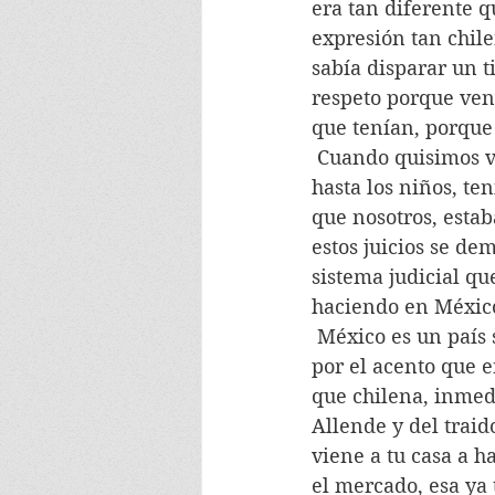
era tan diferente 
expresión tan chile
sabía disparar un t
respeto porque ven
que tenían, porque
 Cuando quisimos volver a Chile pasando primero por México, no se pudo.  Todos, 
hasta los niños, te
que nosotros, estab
estos juicios se de
sistema judicial q
haciendo en Méxic
 México es un país sensacional, tomas un taxi, como he dicho a menudo, y te detectan 
por el acento que e
que chilena, inmed
Allende y del traid
viene a tu casa a h
el mercado, esa ya 