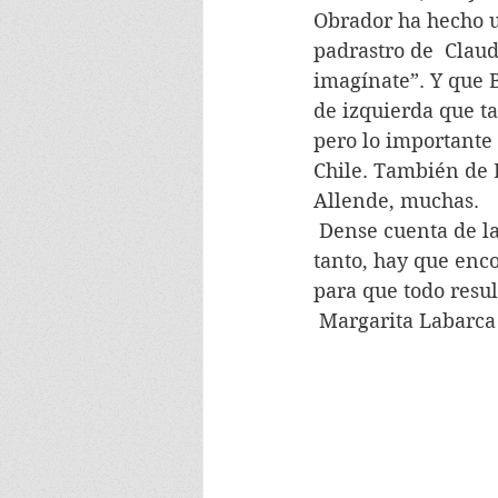
Obrador ha hecho u
padrastro de  Claud
imagínate”. Y que B
de izquierda que ta
pero lo importante
Chile. También de B
Allende, muchas.
 Dense cuenta de la responsabilidad que nos cabe a los chilenos en todo esto. Por lo 
tanto, hay que enc
para que todo resul
 Margarita Labarc