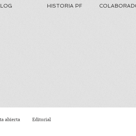
LOG
HISTORIA PF
COLABORAD
ta abierta
Editorial