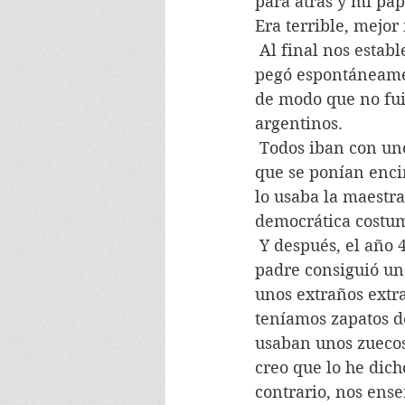
para atrás y mi pap
Era terrible, mejor
 Al final nos establecimos en Buenos Aires, donde íbamos al colegio y allí se nos 
pegó espontáneamen
de modo que no fui
argentinos.
 Todos iban con unos guardapolvos blancos, bien planchados y ojalá almidonados 
que se ponían encim
lo usaba la maestra,
democrática costumb
 Y después, el año 46, reciencito terminada la guerra, nos fuimos a Francia pues mi 
padre consiguió un 
unos extraños extr
teníamos zapatos d
usaban unos zuecos
creo que lo he dich
contrario, nos ens