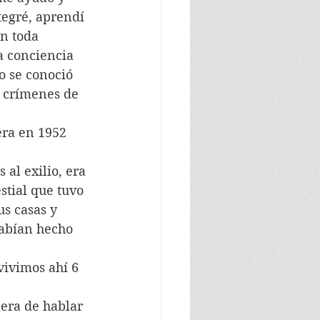
tegré, aprendí 
n toda 
 conciencia 
o se conoció 
s crímenes de 
tial que tuvo 
s casas y 
habían hecho 