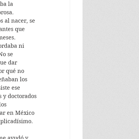
ba la 
brosa.
antes que 
meses.
No se 
ue dar 
or qué no 
eñaban los 
iste ese 
 y doctorados 
os 
ar en México 
plicadísimo. 