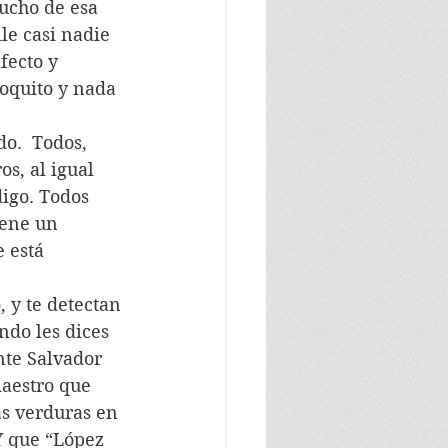
ucho de esa 
le casi nadie 
fecto y 
oquito y nada 
s, al igual 
digo. Todos 
iene un 
 está 
ndo les dices 
nte Salvador 
maestro que 
as verduras en 
Y que “López 