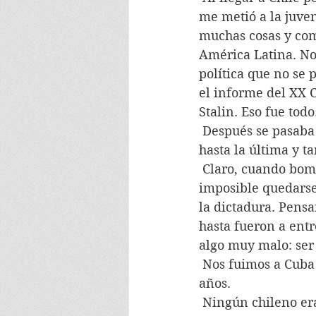
me metió a la juven
muchas cosas y com
América Latina. N
política que no se 
el informe del XX C
Stalin. Eso fue todo
 Después se pasaba a las campañas de Salvador Allende, desde la primera en 1952 
hasta la última y t
 Claro, cuando bombardearon La Moneda y murió el presidente, salimos al exilio, era 
imposible quedarse
la dictadura. Pens
hasta fueron a entr
algo muy malo: ser
 Nos fuimos a Cuba con mi compañero y nuestros dos hijos pequeños y vivimos ahí 6 
años.
 Ningún chileno era un extraño extranjero, al contrario, aunque la manera de hablar 