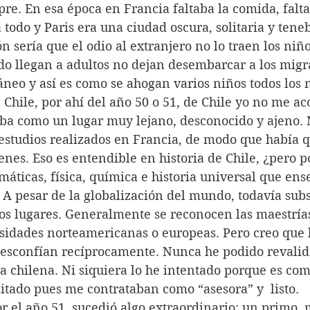
e. En esa época en Francia faltaba la comida, falta
a todo y Paris era una ciudad oscura, solitaria y tene
do llegan a adultos no dejan desembarcar a los migr
neo y así es como se ahogan varios niños todos los 
aba como un lugar muy lejano, desconocido y ajeno. 
 estudios realizados en Francia, de modo que había q
es. Eso es entendible en historia de Chile, ¿pero p
áticas, física, química e historia universal que ens
 A pesar de la globalización del mundo, todavía subs
s lugares. Generalmente se reconocen las maestrías
sidades norteamericanas o europeas. Pero creo que l
esconfían recíprocamente. Nunca he podido revalid
a chilena. Ni siquiera lo he intentado porque es com
itado pues me contrataban como “asesora” y  listo.