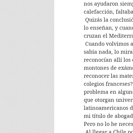
nos ayudaron siempr
calefacción, faltab
 Quizás la conclusión sería que el odio al extranjero no lo traen los niños al nacer, se 
lo enseñan, y cuan
cruzan el Mediterrá
 Cuando volvimos a Chile, por ahí del año 50 o 51, de Chile yo no me acordaba ni 
sabía nada, lo mir
reconocían allí los
montones de exámen
reconocer las matem
colegios franceses?
problema en alguno
que otorgan univer
latinoamericanos d
mi título de abogad
Pero no lo he neces
 Al llegar a Chile por el año 51, sucedió algo extraordinario: un primo  me ayudó y 