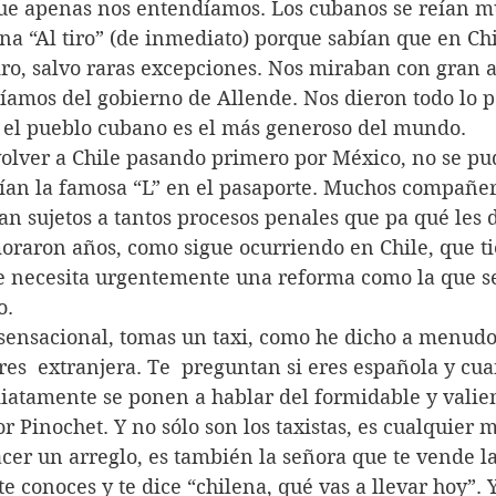
que apenas nos entendíamos. Los cubanos se reían m
na “Al tiro” (de inmediato) porque sabían que en Chi
iro, salvo raras excepciones. Nos miraban con gran a
íamos del gobierno de Allende. Nos dieron todo lo p
 el pueblo cubano es el más generoso del mundo.
nían la famosa “L” en el pasaporte. Muchos compañero
an sujetos a tantos procesos penales que pa qué les 
moraron años, como sigue ocurriendo en Chile, que t
ue necesita urgentemente una reforma como la que se
o.
res  extranjera. Te  preguntan si eres española y cua
iatamente se ponen a hablar del formidable y valie
or Pinochet. Y no sólo son los taxistas, es cualquier 
acer un arreglo, es también la señora que te vende l
te conoces y te dice “chilena, qué vas a llevar hoy”. 