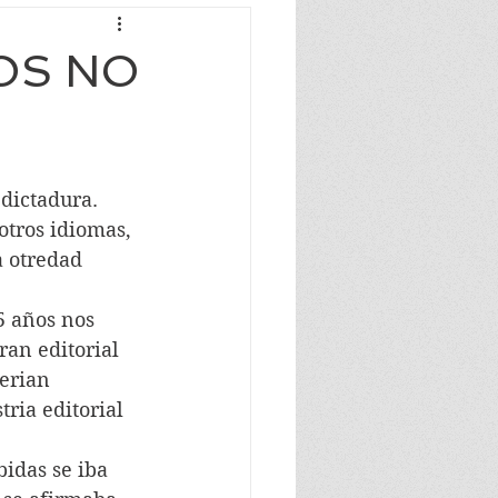
OS NO
otros idiomas, 
a otredad 
ran editorial 
erian 
ria editorial 