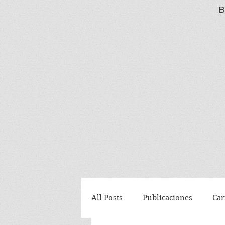
B
All Posts
Publicaciones
Car