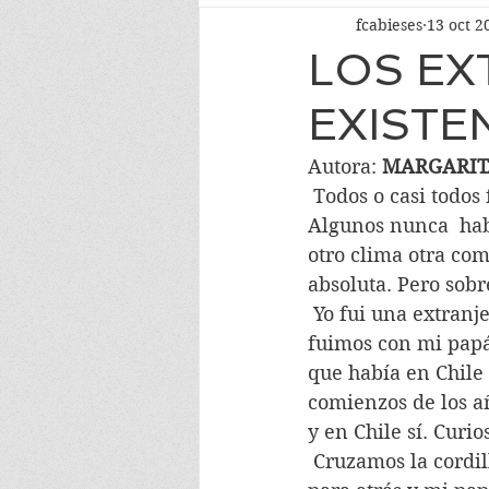
fcabieses
13 oct 2
LOS EX
EXISTE
Autora: 
MARGARIT
 Todos o casi todos fuimos algo como extraños extranjeros a causa de la dictadura. 
Algunos nunca  habí
otro clima otra com
absoluta. Pero sobr
 Yo fui una extranjera no tan extraña desde niña. Porque cuando tenía 5 años nos 
fuimos con mi papá 
que había en Chile 
comienzos de los añ
y en Chile sí. Curio
 Cruzamos la cordillera en un auto vetusto y destartalado, que en las subidas se iba 