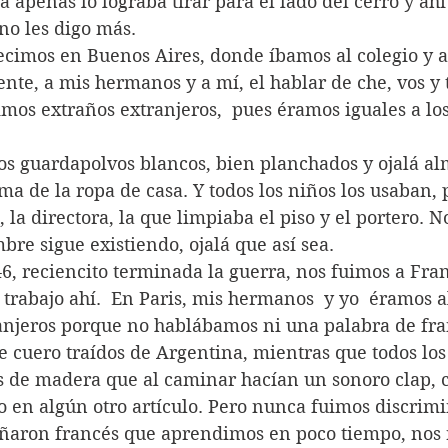
á apenas lo lograba tirar para el lado del cerro y ahí
 no les digo más.
te, a mis hermanos y a mí, el hablar de che, vos y t
mos extraños extranjeros,  pues éramos iguales a los
a de la ropa de casa. Y todos los niños los usaban,
 la directora, la que limpiaba el piso y el portero. No
re sigue existiendo, ojalá que así sea.
trabajo ahí.  En Paris, mis hermanos  y yo  éramos a
anjeros porque no hablábamos ni una palabra de fra
e cuero traídos de Argentina, mientras que todos lo
 de madera que al caminar hacían un sonoro clap, cl
o en algún otro artículo. Pero nunca fuimos discrimi
eñaron francés que aprendimos en poco tiempo, nos 