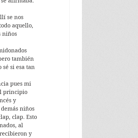
 se afirmaba. 
odo aquello, 
 niños 
 pero también 
 sé si esa tan 
l principio 
ncés y 
s demás niños 
ap, clap. Esto 
nados, al 
recibieron y 