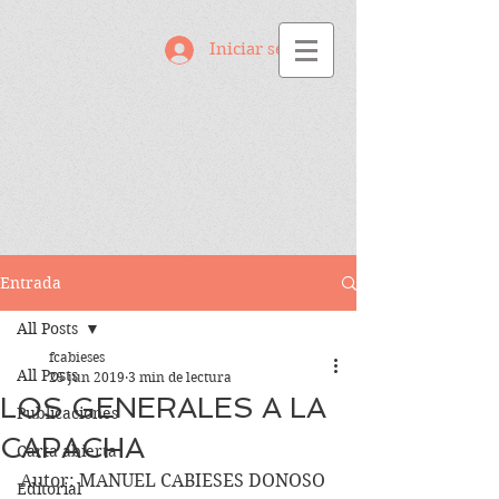
Iniciar sesión
Entrada
All Posts
fcabieses
All Posts
25 jun 2019
3 min de lectura
LOS GENERALES A LA
Publicaciones
CAPACHA
Carta abierta
Autor: MANUEL CABIESES DONOSO
Editorial