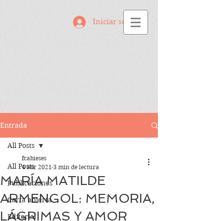
Iniciar sesión
Entrada
All Posts
fcabieses
All Posts
4 abr 2021
3 min de lectura
MARÍA MATILDE
Publicaciones
ARMENGOL: MEMORIA,
Carta abierta
LÁGRIMAS Y AMOR
Editorial