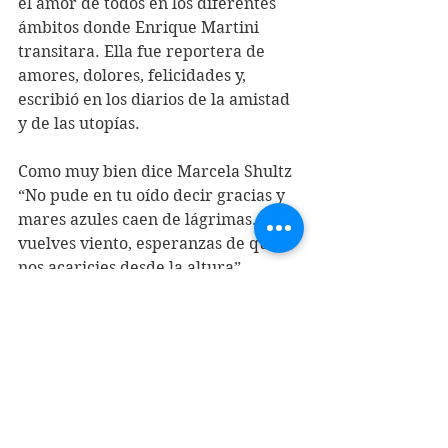
el amor de todos en los diferentes 
ámbitos donde Enrique Martini 
transitara. Ella fue reportera de 
amores, dolores, felicidades y, 
escribió en los diarios de la amistad 
y de las utopías.
Como muy bien dice Marcela Shultz 
“No pude en tu oído decir gracias y 
mares azules caen de lágrimas. Te 
vuelves viento, esperanzas de que 
nos acaricies desde la altura”.
Será así porque estarás en el cielo 
de todos nosotros, porque como muy 
bien dice tu hija Florencia fuiste una 
mujer libre, luchadora que 
trasmitió valores de justicia social, 
resistencia y amor “desde el alba 