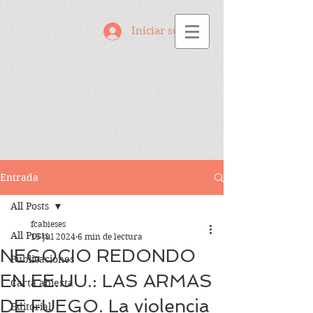
Iniciar sesión
Entrada
All Posts
fcabieses
All Posts
15 jul 2024
6 min de lectura
NEGOCIO REDONDO
Publicaciones
EN EE.UU.: LAS ARMAS
Carta abierta
DE FUEGO. La violencia
Editorial