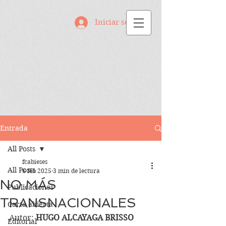
Iniciar sesión
Entrada
All Posts
fcabieses
All Posts
6 feb 2025
3 min de lectura
NO MÁS
Publicaciones
TRANSNACIONALES
Carta abierta
Autor: 
HUGO ALCAYAGA BRISSO
Editorial