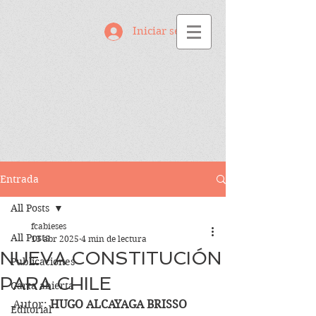
Iniciar sesión
Entrada
All Posts
fcabieses
All Posts
13 abr 2025
4 min de lectura
NUEVA CONSTITUCIÓN
Publicaciones
PARA CHILE
Carta abierta
Autor: 
HUGO ALCAYAGA BRISSO
Editorial