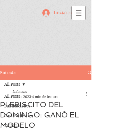
Iniciar sesión
Entrada
All Posts
fcabieses
All Posts
20 dic 2023
4 min de lectura
PLEBISCITO DEL
Publicaciones
DOMINGO: GANÓ EL
Carta abierta
MODELO
Editorial