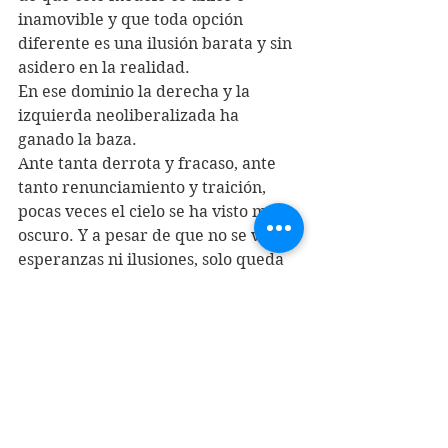
inamovible y que toda opción 
diferente es una ilusión barata y sin 
asidero en la realidad. 
En ese dominio la derecha y la 
izquierda neoliberalizada ha 
ganado la baza.
Ante tanta derrota y fracaso, ante 
tanto renunciamiento y traición, 
pocas veces el cielo se ha visto más 
oscuro. Y a pesar de que no se ven 
esperanzas ni ilusiones, solo queda 
resistir e insistir desde abajo y hacia 
los lados, intentando construir 
elementales modos de articulación 
popular que por nada intente 
remedar en la forma y fondo la 
manera en que el statu quo 
reproduce su poder.