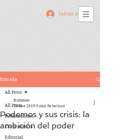
Iniciar sesión
Entrada
All Posts
fcabieses
All Posts
25 ene 2019
3 min de lectura
Podemos y sus crisis: la
Publicaciones
ambición del poder
Carta abierta
Editorial