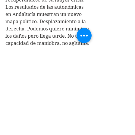
Los resultados de las autonómicas 
en Andalucía muestran un nuevo 
mapa político. Desplazamiento a la 
derecha. Podemos quiere minimizar 
los daños pero llega tarde. No tiene 
capacidad de maniobra, no aglutina. 
Sólo les queda gestionar su derrota.
En un lustro han dilapidado su 
credibilidad dejando tras de sí un 
reguero de cadáveres políticos. En 
muchas ciudades, pueblos y 
comarcas, la alianza Unidos 
Podemos se ha roto. La arrogancia 
de Pablo Iglesias e Íñigo Errejón son 
un hándicap para cualquier 
candidatura unitaria, Podemos no es 
opción. En este contexto, Izquierda 
Unida, tiene la oportunidad de 