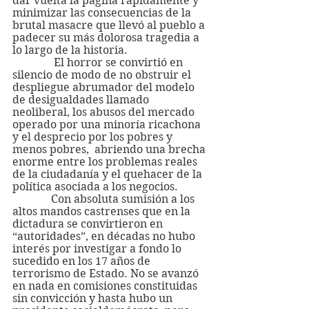
dar vuelta la página rápidamente y 
minimizar las consecuencias de la 
brutal masacre que llevó al pueblo a 
padecer su más dolorosa tragedia a 
lo largo de la historia.
               El horror se convirtió en 
silencio de modo de no obstruir el 
despliegue abrumador del modelo 
de desigualdades llamado 
neoliberal, los abusos del mercado 
operado por una minoría ricachona 
y el desprecio por los pobres y 
menos pobres,  abriendo una brecha 
enorme entre los problemas reales 
de la ciudadanía y el quehacer de la 
política asociada a los negocios.
              Con absoluta sumisión a los 
altos mandos castrenses que en la 
dictadura se convirtieron en 
“autoridades”, en décadas no hubo 
interés por investigar a fondo lo 
sucedido en los 17 años de 
terrorismo de Estado. No se avanzó 
en nada en comisiones constituidas 
sin convicción y hasta hubo un 