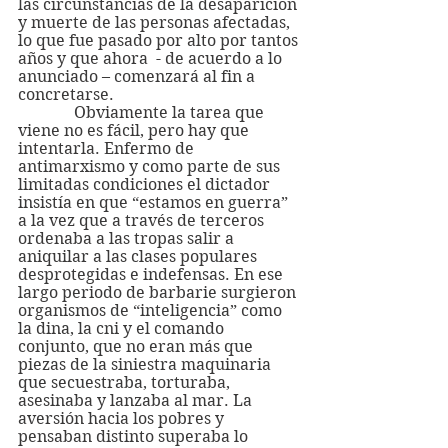
las circunstancias de la desaparición 
y muerte de las personas afectadas, 
lo que fue pasado por alto por tantos 
años y que ahora  - de acuerdo a lo 
anunciado – comenzará al fin a 
concretarse.
              Obviamente la tarea que 
viene no es fácil, pero hay que 
intentarla. Enfermo de 
antimarxismo y como parte de sus 
limitadas condiciones el dictador 
insistía en que “estamos en guerra” 
a la vez que a través de terceros 
ordenaba a las tropas salir a  
aniquilar a las clases populares 
desprotegidas e indefensas. En ese 
largo periodo de barbarie surgieron 
organismos de “inteligencia” como 
la dina, la cni y el comando 
conjunto, que no eran más que 
piezas de la siniestra maquinaria 
que secuestraba, torturaba, 
asesinaba y lanzaba al mar. La 
aversión hacia los pobres y 
pensaban distinto superaba lo 