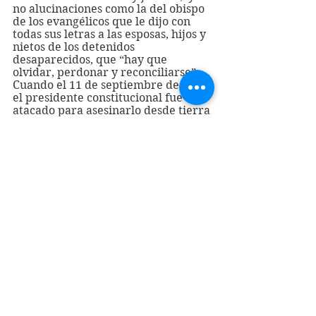
no alucinaciones como la del obispo 
de los evangélicos que le dijo con 
todas sus letras a las esposas, hijos y 
nietos de los detenidos 
desaparecidos, que “hay que 
olvidar, perdonar y reconciliarse”… 
Cuando el 11 de septiembre de 1973 
el presidente constitucional fue 
atacado para asesinarlo desde tierra 
y aire por las FF.AA. sediciosas, 
también fueron bombardeados los 
derechos humanos y la dignidad de 
los chilenos. Esos valores 
insustituibles hay que recuperarlos 
hoy a plenitud, reafirmarlos y 
proyectarlos indelebles en el 
tiempo, en favor de las nuevas 
generaciones.
Hugo Alcayaga Brisso
Valparaíso
Hugoalcayagaperiodista@gmail.com