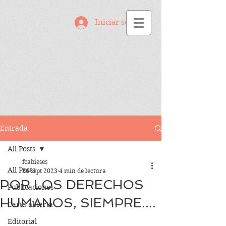
Iniciar sesión
Entrada
All Posts
fcabieses
All Posts
26 sept 2023
4 min de lectura
POR LOS DERECHOS
Publicaciones
HUMANOS, SIEMPRE....
Carta abierta
Editorial