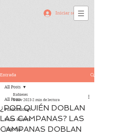
Iniciar sesión
Entrada
All Posts
fcabieses
All Posts
8 nov 2023
2 min de lectura
¿POR QUIÉN DOBLAN
Publicaciones
LAS CAMPANAS? LAS
Carta abierta
CAMPANAS DOBLAN
Editorial