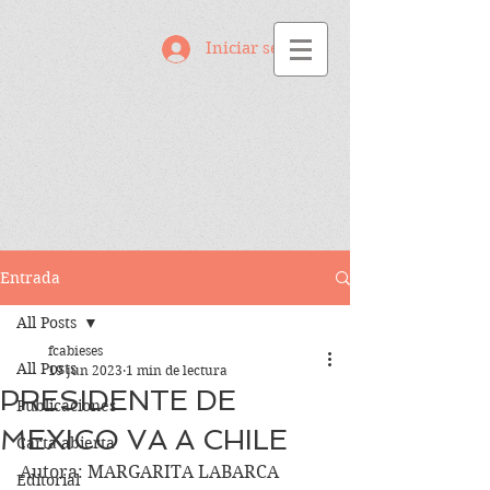
Iniciar sesión
Entrada
All Posts
fcabieses
All Posts
19 jun 2023
1 min de lectura
PRESIDENTE DE
Publicaciones
MEXICO VA A CHILE
Carta abierta
Autora: MARGARITA LABARCA 
Editorial