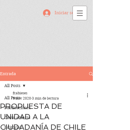
Iniciar sesión
Entrada
All Posts
fcabieses
All Posts
9 nov 2020
3 min de lectura
PROPUESTA DE
Publicaciones
UNIDAD A LA
Carta abierta
CIUDADANÍA DE CHILE
Editorial